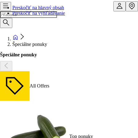
Preskočiť na hlavný obsah
Preskočiť na vyhľadávanie
Špeciálne ponuky
Špeciálne ponuky
All Offers
Top ponuky