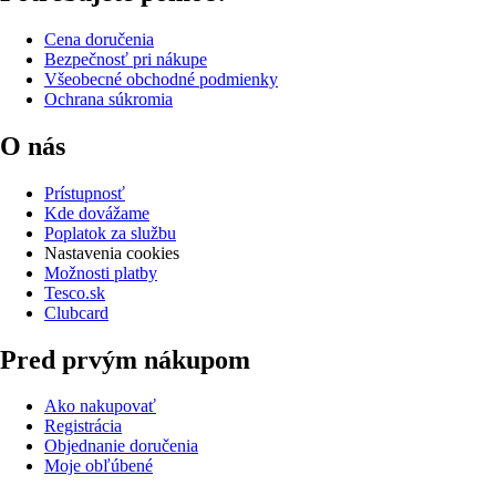
Cena doručenia
Bezpečnosť pri nákupe
Všeobecné obchodné podmienky
Ochrana súkromia
O nás
Prístupnosť
Kde dovážame
Poplatok za službu
Nastavenia cookies
Možnosti platby
Tesco.sk
Clubcard
Pred prvým nákupom
Ako nakupovať
Registrácia
Objednanie doručenia
Moje obľúbené