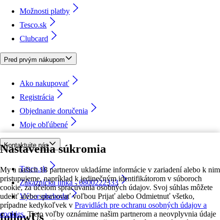
Možnosti platby
Tesco.sk
Clubcard
Pred prvým nákupom
Ako nakupovať
Registrácia
Objednanie doručenia
Moje obľúbené
Kontaktujte nás
Nastavenia súkromia
Tesco.sk
My a našich 18 partnerov ukladáme informácie v zariadení alebo k nim
pristupujeme, napríklad k jedinečným identifikátorom v súboroch
Zákaznícka linka - 0800222333
cookie, za účelom spracúvania osobných údajov. Svoj súhlas môžete
udeliť alebo spravovať voľbou Prijať alebo Odmietnuť všetko,
Výber obchodu
prípadne kedykoľvek v
Pravidlách pre ochranu osobných údajov a
cookies.
Tieto voľby oznámime našim partnerom a neovplyvnia údaje
followUs