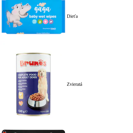
Dieťa
Zvieratá