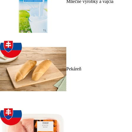
Mliečne výrobky a vajcia
Pekáreň