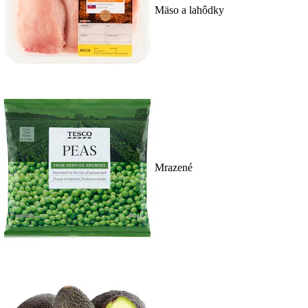
Mäso a lahôdky
Mrazené