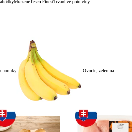
lahôdky
Mrazené
Tesco Finest
Trvanlivé potraviny
p ponuky
Ovocie, zelenina