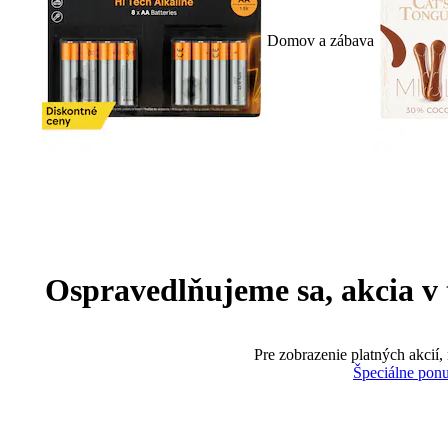
Domov a zábava
Ospravedlňujeme sa, akcia v te
Pre zobrazenie platných akcií,
Špeciálne pon