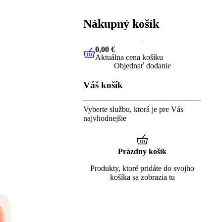
Nákupný košík
0,00 €
Aktuálna cena košíku
0,00 €
Aktuálna cena košíku
Objednať dodanie
Váš košík
Vyberte službu, ktorá je pre Vás
najvhodnejšie
Prázdny košík
Produkty, ktoré pridáte do svojho
košíka sa zobrazia tu