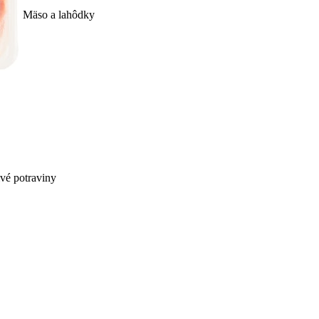
Mäso a lahôdky
ivé potraviny