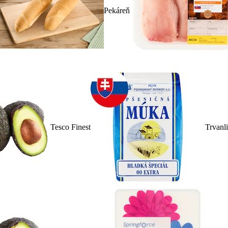
Pekáreň
Tesco Finest
Trvanl