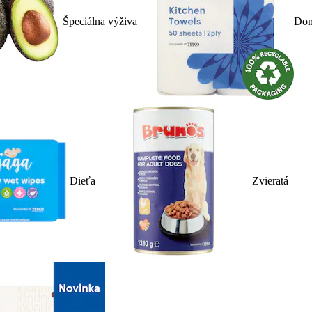
Špeciálna výživa
Dom
Dieťa
Zvieratá