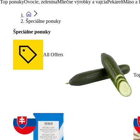
Top ponuky
Ovocie, zelenina
Mliečne výrobky a vajcia
Pekáreň
Mäso a 
Špeciálne ponuky
Špeciálne ponuky
All Offers
To