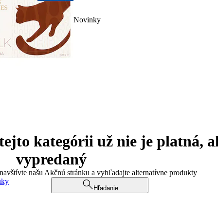
Novinky
jto kategórii už nie je platná, a
vypredaný
 navštívte našu Akčnú stránku a vyhľadajte alternatívne produkty
uky
Hľadanie