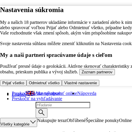
Nastavenia súkromia
My a našich 18 partnerov ukladáme informácie v zariadení alebo k nim
alebo spravovať voľbou Prijať alebo Odmietnuť všetko, prípadne ke
Vaše rozhodnutie však zmení spôsob, akým vám prispôsobíme nakupo
Svoje nastavenia súhlasu môžete zmeniť kliknutím na Nastavenia cooki
My a naši partneri spracúvame údaje s cieľom
Používať presné údaje o geolokácii. Aktívne skenovať charakteristiky 
obsahu, prieskum publika a vývoj služieb.
Zoznam partnerov
Prijať všetko
Odmietnuť všetko
Vlastné nastavenie
Preskočiť na hlavný obsah
Ako nakupovať online
Nápoveda
English
Preskočiť na vyhľadávanie
Nakupujte teraz
Obľúbené
Špeciálne ponuky
Online
Všetky kategórie