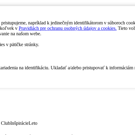
 pristupujeme, napríklad k jedinečným identifikátorom v súboroch coo
dykoľvek v
Pravidlách pre ochranu osobných údajov a cookies.
Tieto voľ
vanie na našom webe.
es v pätičke stránky.
zariadenia na identifikáciu. Ukladať a/alebo pristupovať k informáciám
 Club
Inšpirácie
Leto