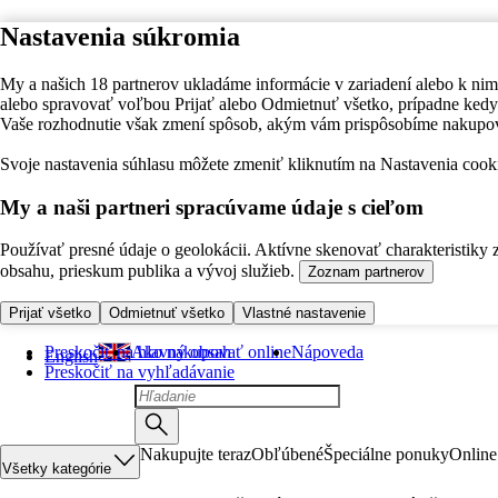
Nastavenia súkromia
My a našich 18 partnerov ukladáme informácie v zariadení alebo k nim
alebo spravovať voľbou Prijať alebo Odmietnuť všetko, prípadne ke
Vaše rozhodnutie však zmení spôsob, akým vám prispôsobíme nakupo
Svoje nastavenia súhlasu môžete zmeniť kliknutím na Nastavenia cooki
My a naši partneri spracúvame údaje s cieľom
Používať presné údaje o geolokácii. Aktívne skenovať charakteristiky 
obsahu, prieskum publika a vývoj služieb.
Zoznam partnerov
Prijať všetko
Odmietnuť všetko
Vlastné nastavenie
Preskočiť na hlavný obsah
Ako nakupovať online
Nápoveda
English
Preskočiť na vyhľadávanie
Nakupujte teraz
Obľúbené
Špeciálne ponuky
Online
Všetky kategórie