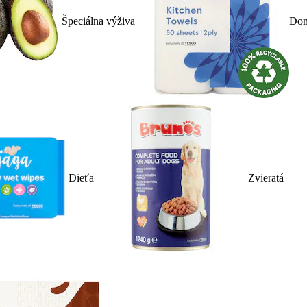
Špeciálna výživa
Dom
Dieťa
Zvieratá