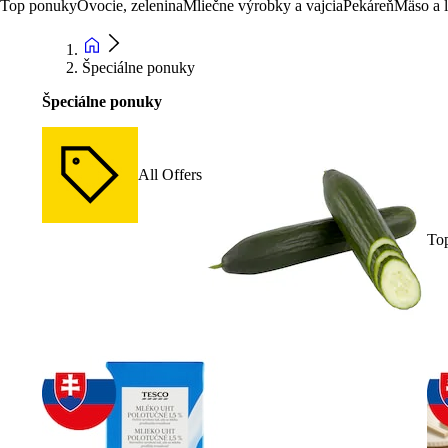
Top ponuky
Ovocie, zelenina
Mliečne výrobky a vajcia
Pekáreň
Mäso a 
Špeciálne ponuky
Špeciálne ponuky
All Offers
To