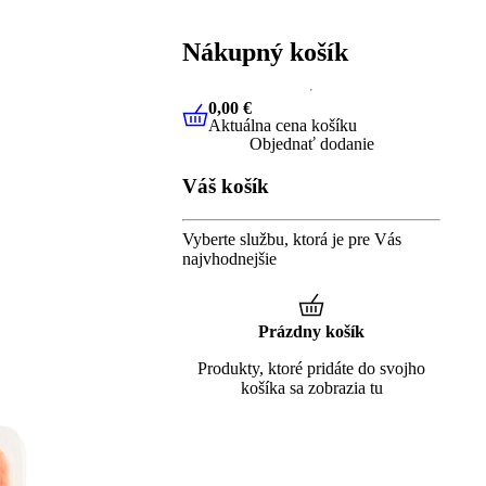
Nákupný košík
0,00 €
Aktuálna cena košíku
0,00 €
Aktuálna cena košíku
Objednať dodanie
Váš košík
Vyberte službu, ktorá je pre Vás
najvhodnejšie
Prázdny košík
Produkty, ktoré pridáte do svojho
košíka sa zobrazia tu