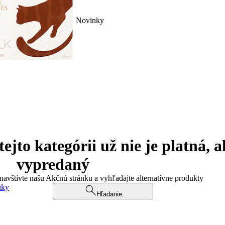
Novinky
jto kategórii už nie je platná, a
vypredaný
 navštívte našu Akčnú stránku a vyhľadajte alternatívne produkty
uky
Hľadanie