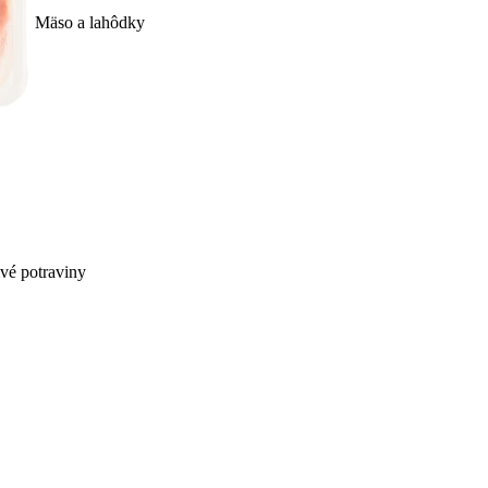
Mäso a lahôdky
ivé potraviny