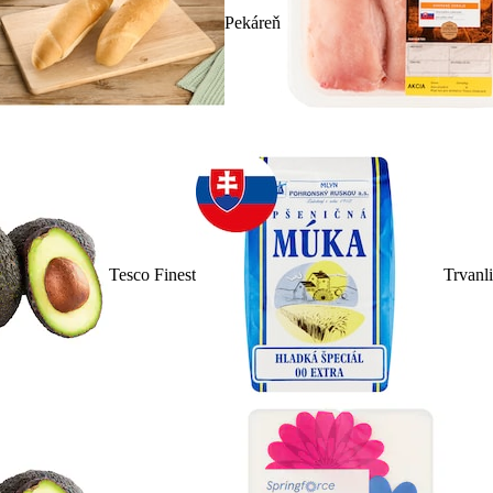
Pekáreň
Tesco Finest
Trvanl