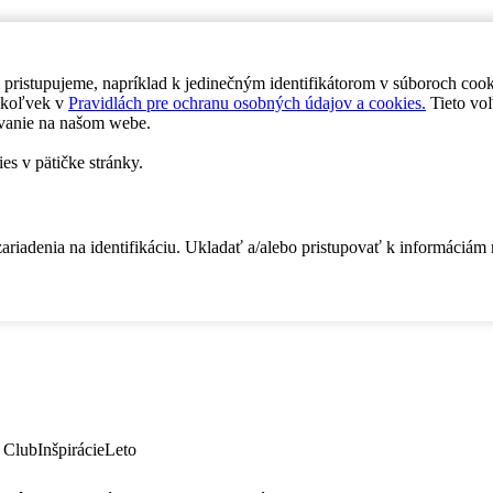
 pristupujeme, napríklad k jedinečným identifikátorom v súboroch coo
dykoľvek v
Pravidlách pre ochranu osobných údajov a cookies.
Tieto voľ
vanie na našom webe.
es v pätičke stránky.
zariadenia na identifikáciu. Ukladať a/alebo pristupovať k informáciám
 Club
Inšpirácie
Leto