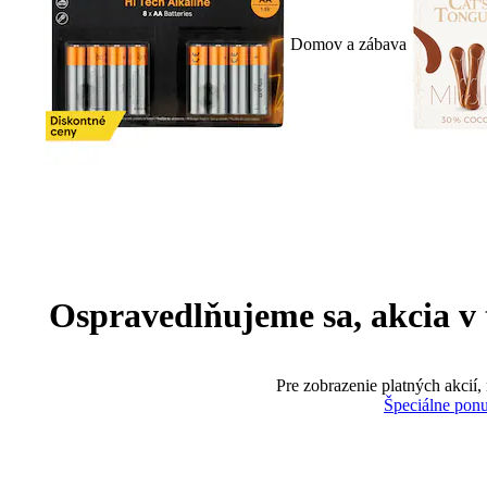
Domov a zábava
Ospravedlňujeme sa, akcia v te
Pre zobrazenie platných akcií,
Špeciálne pon