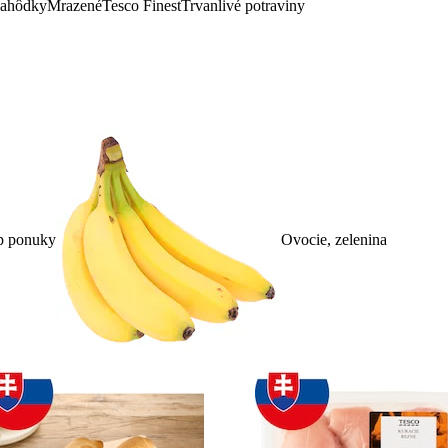
lahôdky
Mrazené
Tesco Finest
Trvanlivé potraviny
p ponuky
Ovocie, zelenina