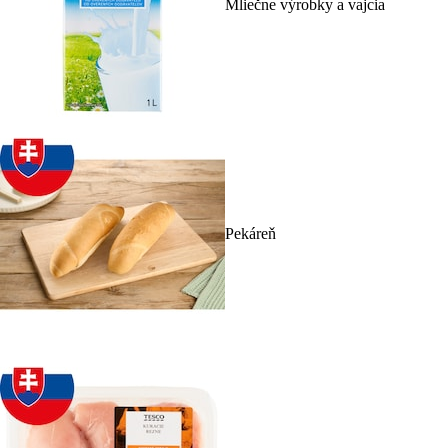
Mliečne výrobky a vajcia
Pekáreň