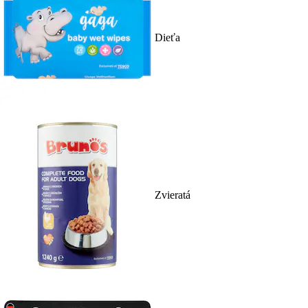
Dieťa
Zvieratá