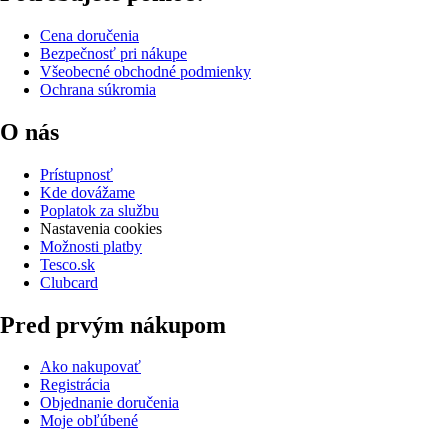
Cena doručenia
Bezpečnosť pri nákupe
Všeobecné obchodné podmienky
Ochrana súkromia
O nás
Prístupnosť
Kde dovážame
Poplatok za službu
Nastavenia cookies
Možnosti platby
Tesco.sk
Clubcard
Pred prvým nákupom
Ako nakupovať
Registrácia
Objednanie doručenia
Moje obľúbené