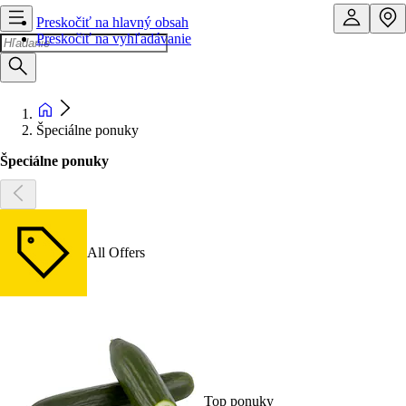
Preskočiť na hlavný obsah
Preskočiť na vyhľadávanie
Špeciálne ponuky
Špeciálne ponuky
All Offers
Top ponuky