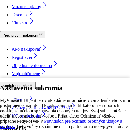
Možnosti platby
Tesco.sk
Clubcard
Pred prvým nákupom
Ako nakupovať
Registrácia
Objednanie doručenia
Moje obľúbené
Kontaktujte nás
Nastavenia súkromia
Tesco.sk
My a našich 18 partnerov ukladáme informácie v zariadení alebo k nim
pristupujeme, napríklad k jedinečným identifikátorom v súboroch
Zákaznícka linka - 0800222333
cookie, za účelom spracúvania osobných údajov. Svoj súhlas môžete
udeliť alebo spravovať voľbou Prijať alebo Odmietnuť všetko,
Výber obchodu
prípadne kedykoľvek v
Pravidlách pre ochranu osobných údajov a
cookies.
Tieto voľby oznámime našim partnerom a neovplyvnia údaje
followUs