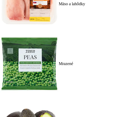
Mäso a lahôdky
Mrazené