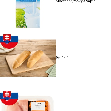
Mliečne výrobky a vajcia
Pekáreň