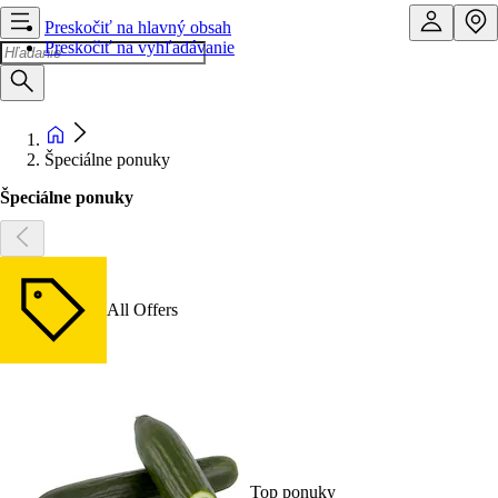
Preskočiť na hlavný obsah
Preskočiť na vyhľadávanie
Špeciálne ponuky
Špeciálne ponuky
All Offers
Top ponuky