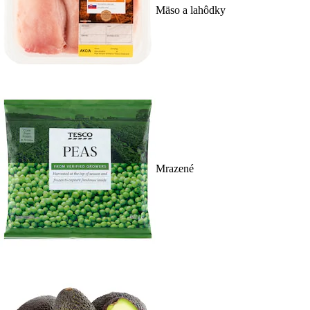
Mäso a lahôdky
Mrazené