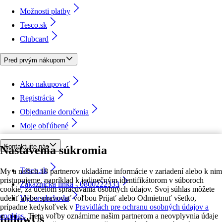
Možnosti platby
Tesco.sk
Clubcard
Pred prvým nákupom
Ako nakupovať
Registrácia
Objednanie doručenia
Moje obľúbené
Kontaktujte nás
Nastavenia súkromia
Tesco.sk
My a našich 18 partnerov ukladáme informácie v zariadení alebo k nim
pristupujeme, napríklad k jedinečným identifikátorom v súboroch
Zákaznícka linka - 0800222333
cookie, za účelom spracúvania osobných údajov. Svoj súhlas môžete
udeliť alebo spravovať voľbou Prijať alebo Odmietnuť všetko,
Výber obchodu
prípadne kedykoľvek v
Pravidlách pre ochranu osobných údajov a
cookies.
Tieto voľby oznámime našim partnerom a neovplyvnia údaje
followUs