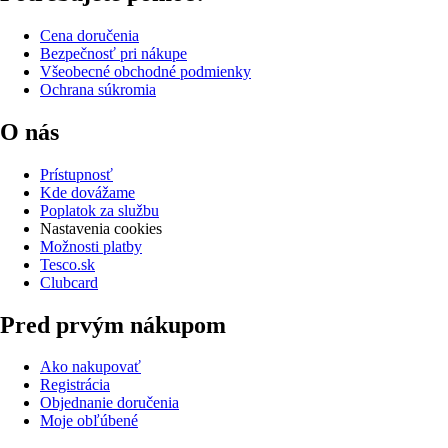
Cena doručenia
Bezpečnosť pri nákupe
Všeobecné obchodné podmienky
Ochrana súkromia
O nás
Prístupnosť
Kde dovážame
Poplatok za službu
Nastavenia cookies
Možnosti platby
Tesco.sk
Clubcard
Pred prvým nákupom
Ako nakupovať
Registrácia
Objednanie doručenia
Moje obľúbené