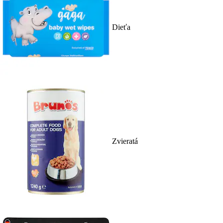
Dieťa
Zvieratá