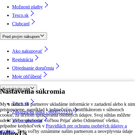
Možnosti platby
Tesco.sk
Clubcard
Pred prvým nákupom
Ako nakupovať
Registrácia
Objednanie doručenia
Moje obľúbené
Kontaktujte nás
Nastavenia súkromia
Tesco.sk
My a našich 18 partnerov ukladáme informácie v zariadení alebo k nim
pristupujeme, napríklad k jedinečným identifikátorom v súboroch
Zákaznícka linka - 0800222333
cookie, za účelom spracúvania osobných údajov. Svoj súhlas môžete
udeliť alebo spravovať voľbou Prijať alebo Odmietnuť všetko,
Výber obchodu
prípadne kedykoľvek v
Pravidlách pre ochranu osobných údajov a
cookies.
Tieto voľby oznámime našim partnerom a neovplyvnia údaje
followUs