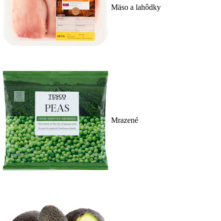
Mäso a lahôdky
Mrazené