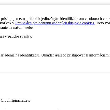
 pristupujeme, napríklad k jedinečným identifikátorom v súboroch coo
dykoľvek v
Pravidlách pre ochranu osobných údajov a cookies.
Tieto voľ
vanie na našom webe.
es v pätičke stránky.
zariadenia na identifikáciu. Ukladať a/alebo pristupovať k informáciám
 Club
Inšpirácie
Leto