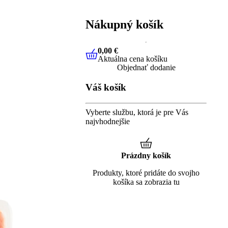
Nákupný košík
0,00 €
Aktuálna cena košíku
0,00 €
Aktuálna cena košíku
Objednať dodanie
Váš košík
Vyberte službu, ktorá je pre Vás
najvhodnejšie
Prázdny košík
Produkty, ktoré pridáte do svojho
košíka sa zobrazia tu