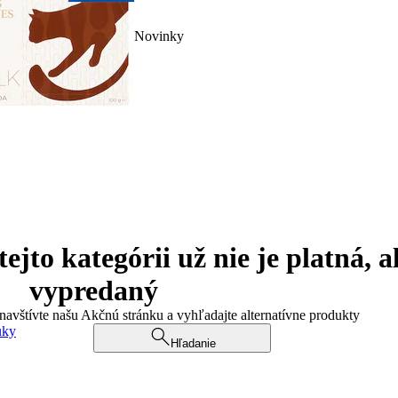
Novinky
jto kategórii už nie je platná, a
vypredaný
 navštívte našu Akčnú stránku a vyhľadajte alternatívne produkty
uky
Hľadanie