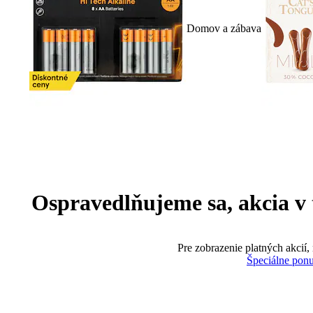
Domov a zábava
Ospravedlňujeme sa, akcia v te
Pre zobrazenie platných akcií,
Špeciálne pon