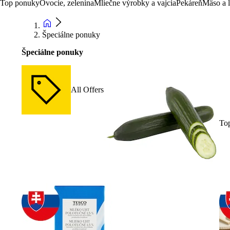
Top ponuky
Ovocie, zelenina
Mliečne výrobky a vajcia
Pekáreň
Mäso a 
Špeciálne ponuky
Špeciálne ponuky
All Offers
To