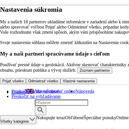
Nastavenia súkromia
My a našich 18 partnerov ukladáme informácie v zariadení alebo k nim
alebo spravovať voľbou Prijať alebo Odmietnuť všetko, prípadne ke
Vaše rozhodnutie však zmení spôsob, akým vám prispôsobíme nakupo
Svoje nastavenia súhlasu môžete zmeniť kliknutím na Nastavenia cooki
My a naši partneri spracúvame údaje s cieľom
Používať presné údaje o geolokácii. Aktívne skenovať charakteristiky 
obsahu, prieskum publika a vývoj služieb.
Zoznam partnerov
Prijať všetko
Odmietnuť všetko
Vlastné nastavenie
Preskočiť na hlavný obsah
Ako nakupovať online
Nápoveda
English
Preskočiť na vyhľadávanie
Nakupujte teraz
Obľúbené
Špeciálne ponuky
Online
Všetky kategórie