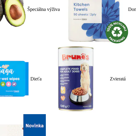
Špeciálna výživa
Dom
Dieťa
Zvieratá