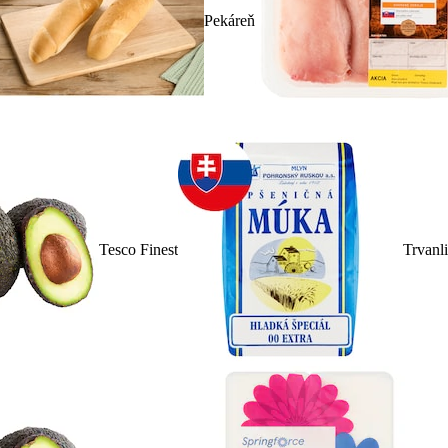
Pekáreň
Tesco Finest
Trvanl