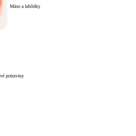
Mäso a lahôdky
ivé potraviny