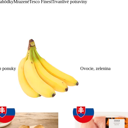
lahôdky
Mrazené
Tesco Finest
Trvanlivé potraviny
p ponuky
Ovocie, zelenina