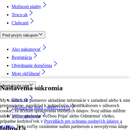
Možnosti platby
Tesco.sk
Clubcard
Pred prvým nákupom
Ako nakupovať
Registrácia
Objednanie doručenia
Moje obľúbené
Kontaktujte nás
Nastavenia súkromia
Tesco.sk
My a našich 18 partnerov ukladáme informácie v zariadení alebo k nim
pristupujeme, napríklad k jedinečným identifikátorom v súboroch
Zákaznícka linka - 0800222333
cookie, za účelom spracúvania osobných údajov. Svoj súhlas môžete
udeliť alebo spravovať voľbou Prijať alebo Odmietnuť všetko,
Výber obchodu
prípadne kedykoľvek v
Pravidlách pre ochranu osobných údajov a
cookies.
Tieto voľby oznámime našim partnerom a neovplyvnia údaje
followUs