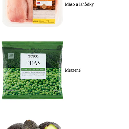
Mäso a lahôdky
Mrazené