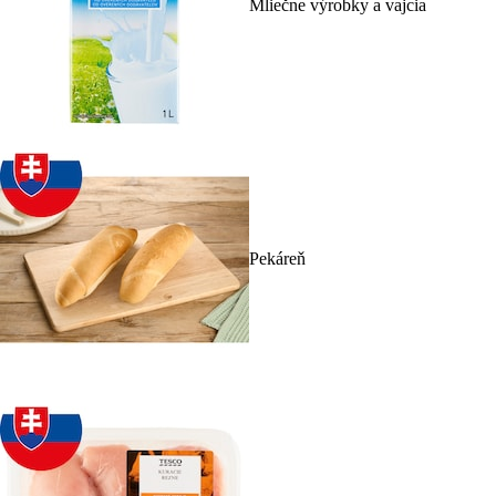
Mliečne výrobky a vajcia
Pekáreň