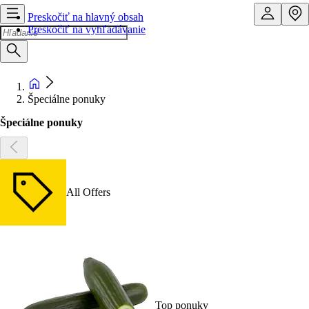
Preskočiť na hlavný obsah
Preskočiť na vyhľadávanie
Špeciálne ponuky
Špeciálne ponuky
All Offers
Top ponuky