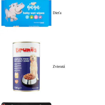
Dieťa
Zvieratá