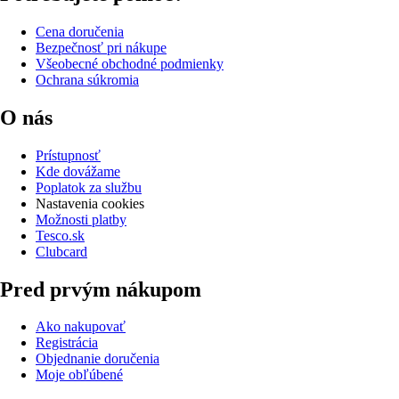
Cena doručenia
Bezpečnosť pri nákupe
Všeobecné obchodné podmienky
Ochrana súkromia
O nás
Prístupnosť
Kde dovážame
Poplatok za službu
Nastavenia cookies
Možnosti platby
Tesco.sk
Clubcard
Pred prvým nákupom
Ako nakupovať
Registrácia
Objednanie doručenia
Moje obľúbené