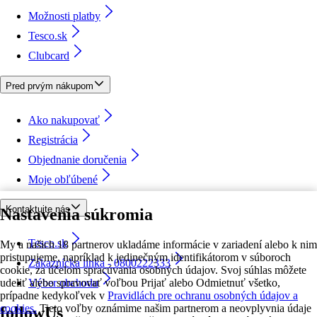
Možnosti platby
Tesco.sk
Clubcard
Pred prvým nákupom
Ako nakupovať
Registrácia
Objednanie doručenia
Moje obľúbené
Kontaktujte nás
Nastavenia súkromia
Tesco.sk
My a našich 18 partnerov ukladáme informácie v zariadení alebo k nim
pristupujeme, napríklad k jedinečným identifikátorom v súboroch
Zákaznícka linka - 0800222333
cookie, za účelom spracúvania osobných údajov. Svoj súhlas môžete
udeliť alebo spravovať voľbou Prijať alebo Odmietnuť všetko,
Výber obchodu
prípadne kedykoľvek v
Pravidlách pre ochranu osobných údajov a
cookies.
Tieto voľby oznámime našim partnerom a neovplyvnia údaje
followUs