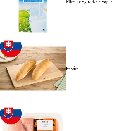
Mliečne výrobky a vajcia
Pekáreň