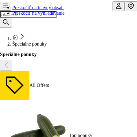
Preskočiť na hlavný obsah
Preskočiť na vyhľadávanie
Špeciálne ponuky
Špeciálne ponuky
All Offers
Top ponuky