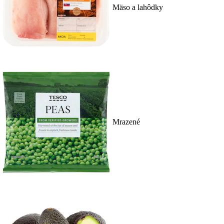
Mäso a lahôdky
Mrazené