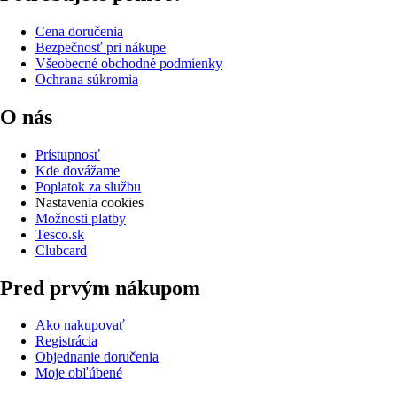
Cena doručenia
Bezpečnosť pri nákupe
Všeobecné obchodné podmienky
Ochrana súkromia
O nás
Prístupnosť
Kde dovážame
Poplatok za službu
Nastavenia cookies
Možnosti platby
Tesco.sk
Clubcard
Pred prvým nákupom
Ako nakupovať
Registrácia
Objednanie doručenia
Moje obľúbené