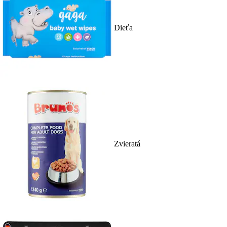
Dieťa
Zvieratá