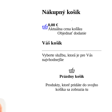
Nákupný košík
0,00 €
Aktuálna cena košíku
0,00 €
Aktuálna cena košíku
Objednať dodanie
Váš košík
Vyberte službu, ktorá je pre Vás
najvhodnejšie
Prázdny košík
Produkty, ktoré pridáte do svojho
košíka sa zobrazia tu