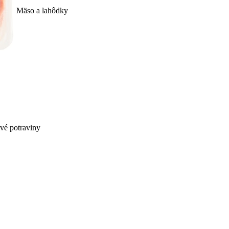
Mäso a lahôdky
ivé potraviny