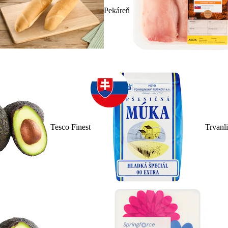
Pekáreň
Tesco Finest
Trvanl