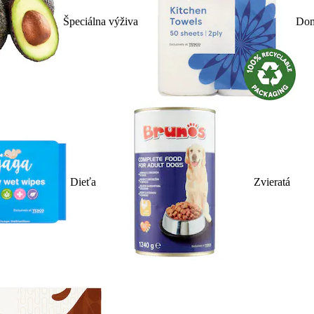
Špeciálna výživa
Dom
Dieťa
Zvieratá