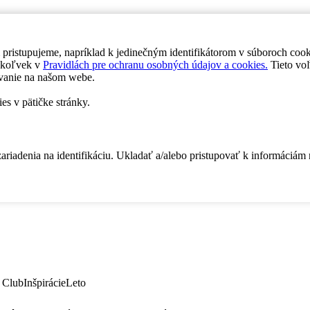
 pristupujeme, napríklad k jedinečným identifikátorom v súboroch coo
dykoľvek v
Pravidlách pre ochranu osobných údajov a cookies.
Tieto voľ
vanie na našom webe.
es v pätičke stránky.
zariadenia na identifikáciu. Ukladať a/alebo pristupovať k informáciám
 Club
Inšpirácie
Leto