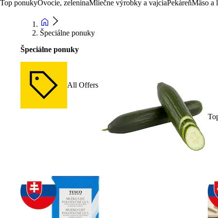
Top ponuky
Ovocie, zelenina
Mliečne výrobky a vajcia
Pekáreň
Mäso a 
Špeciálne ponuky
Špeciálne ponuky
All Offers
To