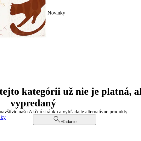
Novinky
jto kategórii už nie je platná, a
vypredaný
 navštívte našu Akčnú stránku a vyhľadajte alternatívne produkty
uky
Hľadanie