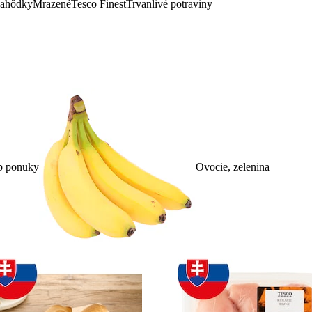
lahôdky
Mrazené
Tesco Finest
Trvanlivé potraviny
p ponuky
Ovocie, zelenina