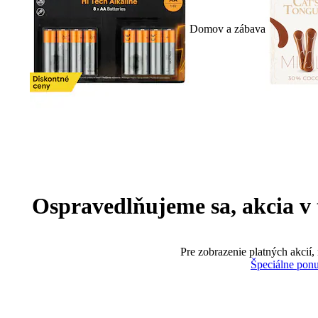
Domov a zábava
Ospravedlňujeme sa, akcia v te
Pre zobrazenie platných akcií,
Špeciálne pon