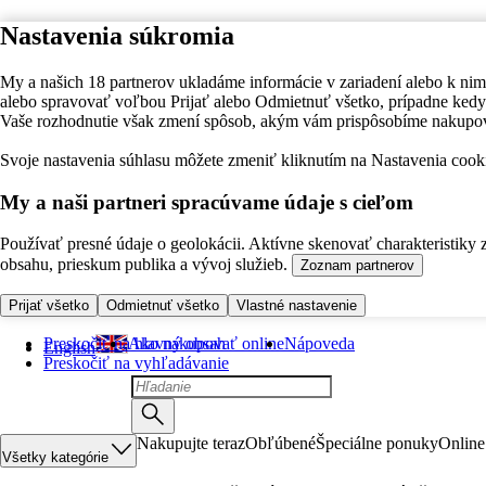
Nastavenia súkromia
My a našich 18 partnerov ukladáme informácie v zariadení alebo k nim
alebo spravovať voľbou Prijať alebo Odmietnuť všetko, prípadne ke
Vaše rozhodnutie však zmení spôsob, akým vám prispôsobíme nakupo
Svoje nastavenia súhlasu môžete zmeniť kliknutím na Nastavenia cooki
My a naši partneri spracúvame údaje s cieľom
Používať presné údaje o geolokácii. Aktívne skenovať charakteristiky 
obsahu, prieskum publika a vývoj služieb.
Zoznam partnerov
Prijať všetko
Odmietnuť všetko
Vlastné nastavenie
Preskočiť na hlavný obsah
Ako nakupovať online
Nápoveda
English
Preskočiť na vyhľadávanie
Nakupujte teraz
Obľúbené
Špeciálne ponuky
Online
Všetky kategórie