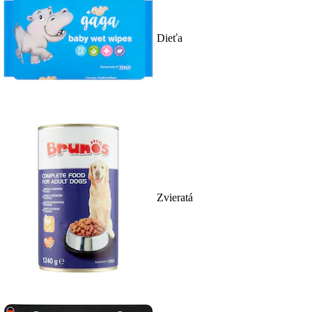
Dieťa
Zvieratá