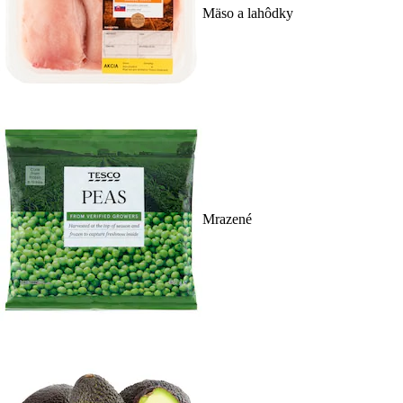
Mäso a lahôdky
Mrazené