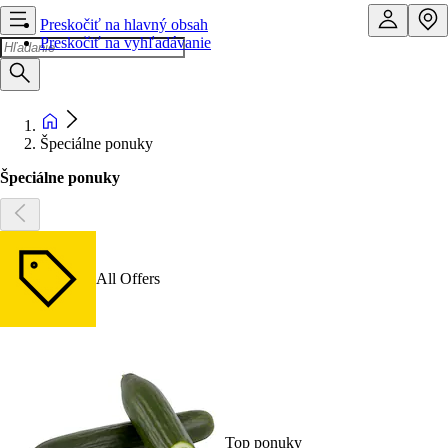
Preskočiť na hlavný obsah
Preskočiť na vyhľadávanie
Špeciálne ponuky
Špeciálne ponuky
All Offers
Top ponuky