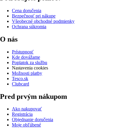
Cena doručenia
Bezpečnosť pri nákupe
Všeobecné obchodné podmienky
Ochrana súkromia
O nás
Prístupnosť
Kde dovážame
Poplatok za službu
Nastavenia cookies
Možnosti platby
Tesco.sk
Clubcard
Pred prvým nákupom
Ako nakupovať
Registrácia
Objednanie doručenia
Moje obľúbené