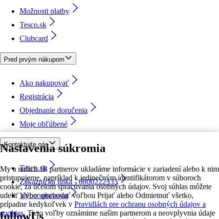
Možnosti platby
Tesco.sk
Clubcard
Pred prvým nákupom
Ako nakupovať
Registrácia
Objednanie doručenia
Moje obľúbené
Kontaktujte nás
Nastavenia súkromia
Tesco.sk
My a našich 18 partnerov ukladáme informácie v zariadení alebo k nim
pristupujeme, napríklad k jedinečným identifikátorom v súboroch
Zákaznícka linka - 0800222333
cookie, za účelom spracúvania osobných údajov. Svoj súhlas môžete
udeliť alebo spravovať voľbou Prijať alebo Odmietnuť všetko,
Výber obchodu
prípadne kedykoľvek v
Pravidlách pre ochranu osobných údajov a
cookies.
Tieto voľby oznámime našim partnerom a neovplyvnia údaje
followUs