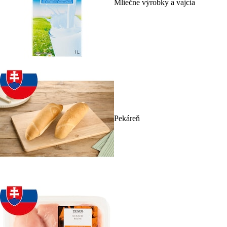
Mliečne výrobky a vajcia
Pekáreň