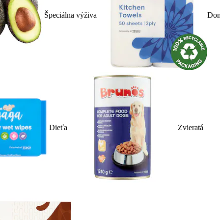
Špeciálna výživa
Dom
Dieťa
Zvieratá