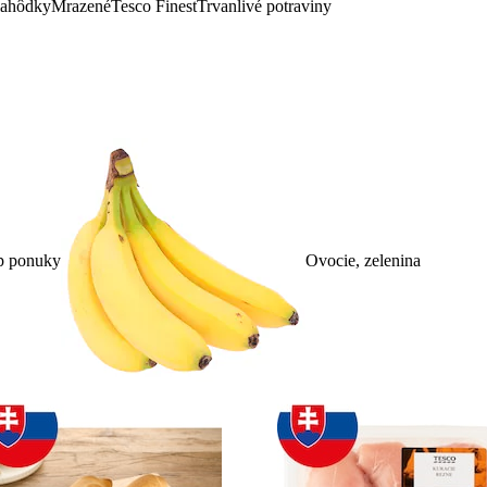
lahôdky
Mrazené
Tesco Finest
Trvanlivé potraviny
p ponuky
Ovocie, zelenina