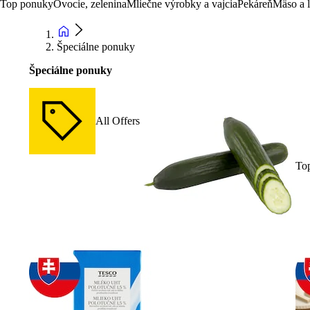
Top ponuky
Ovocie, zelenina
Mliečne výrobky a vajcia
Pekáreň
Mäso a 
Špeciálne ponuky
Špeciálne ponuky
All Offers
To