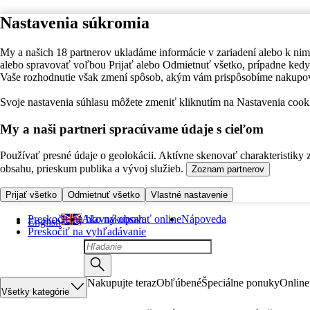
Nastavenia súkromia
My a našich 18 partnerov ukladáme informácie v zariadení alebo k nim
alebo spravovať voľbou Prijať alebo Odmietnuť všetko, prípadne ke
Vaše rozhodnutie však zmení spôsob, akým vám prispôsobíme nakupo
Svoje nastavenia súhlasu môžete zmeniť kliknutím na Nastavenia cooki
My a naši partneri spracúvame údaje s cieľom
Používať presné údaje o geolokácii. Aktívne skenovať charakteristiky 
obsahu, prieskum publika a vývoj služieb.
Zoznam partnerov
Prijať všetko
Odmietnuť všetko
Vlastné nastavenie
Preskočiť na hlavný obsah
Ako nakupovať online
Nápoveda
English
Preskočiť na vyhľadávanie
Nakupujte teraz
Obľúbené
Špeciálne ponuky
Online
Všetky kategórie