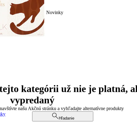
Novinky
jto kategórii už nie je platná, a
vypredaný
 navštívte našu Akčnú stránku a vyhľadajte alternatívne produkty
uky
Hľadanie