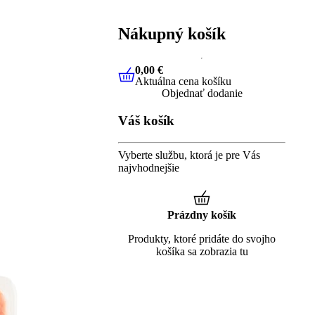
Nákupný košík
0,00 €
Aktuálna cena košíku
0,00 €
Aktuálna cena košíku
Objednať dodanie
Váš košík
Vyberte službu, ktorá je pre Vás
najvhodnejšie
Prázdny košík
Produkty, ktoré pridáte do svojho
košíka sa zobrazia tu