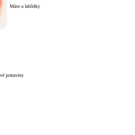
Mäso a lahôdky
ivé potraviny