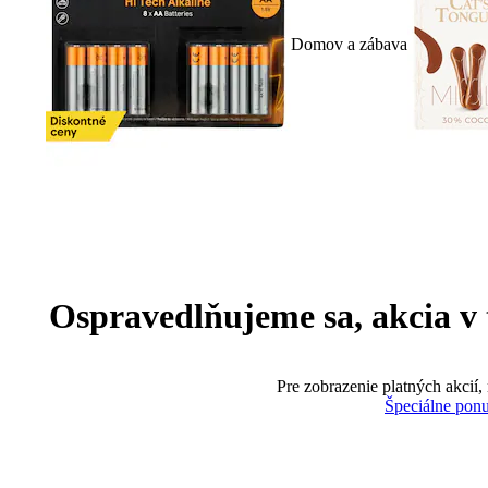
Domov a zábava
Ospravedlňujeme sa, akcia v te
Pre zobrazenie platných akcií,
Špeciálne pon