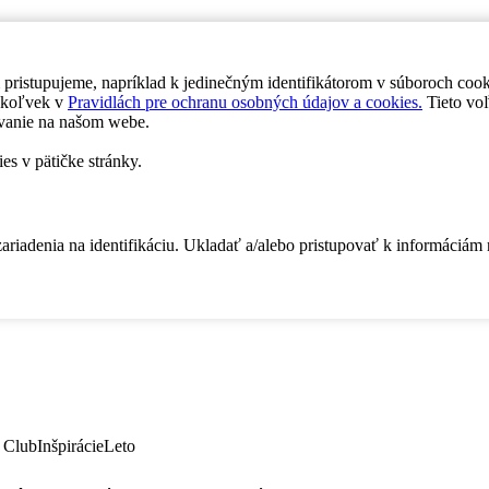
 pristupujeme, napríklad k jedinečným identifikátorom v súboroch coo
dykoľvek v
Pravidlách pre ochranu osobných údajov a cookies.
Tieto voľ
vanie na našom webe.
es v pätičke stránky.
zariadenia na identifikáciu. Ukladať a/alebo pristupovať k informáciám
 Club
Inšpirácie
Leto