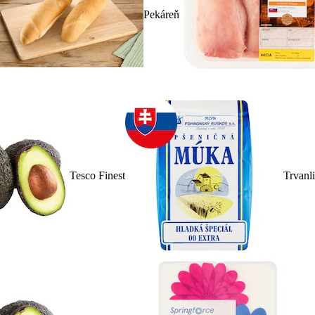
Pekáreň
Tesco Finest
Trvanl