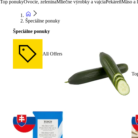
Top ponuky
Ovocie, zelenina
Mliečne výrobky a vajcia
Pekáreň
Mäso a 
Špeciálne ponuky
Špeciálne ponuky
All Offers
To