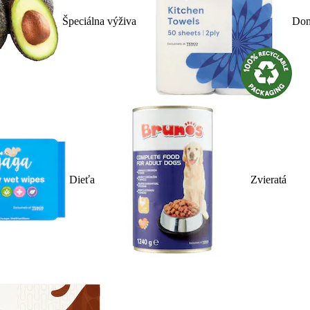
Špeciálna výživa
Dom
Dieťa
Zvieratá