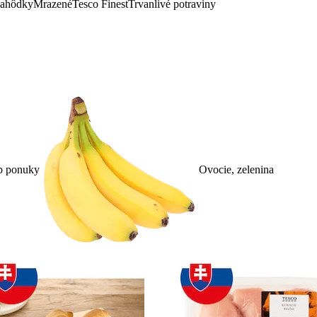
lahôdky
Mrazené
Tesco Finest
Trvanlivé potraviny
p ponuky
Ovocie, zelenina