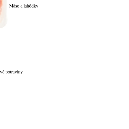
Mäso a lahôdky
ivé potraviny