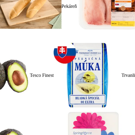
Pekáreň
Tesco Finest
Trvanl