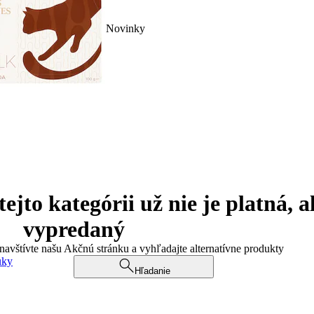
Novinky
jto kategórii už nie je platná, a
vypredaný
 navštívte našu Akčnú stránku a vyhľadajte alternatívne produkty
uky
Hľadanie