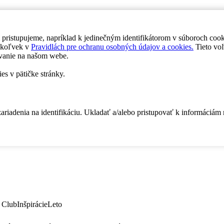
 pristupujeme, napríklad k jedinečným identifikátorom v súboroch coo
dykoľvek v
Pravidlách pre ochranu osobných údajov a cookies.
Tieto voľ
vanie na našom webe.
es v pätičke stránky.
zariadenia na identifikáciu. Ukladať a/alebo pristupovať k informáciám
 Club
Inšpirácie
Leto