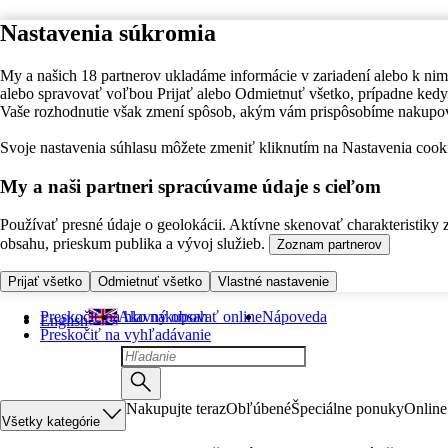
Nastavenia súkromia
My a našich 18 partnerov ukladáme informácie v zariadení alebo k nim
alebo spravovať voľbou Prijať alebo Odmietnuť všetko, prípadne ke
Vaše rozhodnutie však zmení spôsob, akým vám prispôsobíme nakupo
Svoje nastavenia súhlasu môžete zmeniť kliknutím na Nastavenia cooki
My a naši partneri spracúvame údaje s cieľom
Používať presné údaje o geolokácii. Aktívne skenovať charakteristiky 
obsahu, prieskum publika a vývoj služieb.
Zoznam partnerov
Prijať všetko
Odmietnuť všetko
Vlastné nastavenie
Preskočiť na hlavný obsah
Ako nakupovať online
Nápoveda
English
Preskočiť na vyhľadávanie
Nakupujte teraz
Obľúbené
Špeciálne ponuky
Online
Všetky kategórie