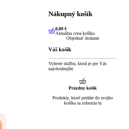
Nákupný košík
0,00 €
Aktuálna cena košíku
0,00 €
Aktuálna cena košíku
Objednať dodanie
Váš košík
Vyberte službu, ktorá je pre Vás
najvhodnejšie
Prázdny košík
Produkty, ktoré pridáte do svojho
košíka sa zobrazia tu