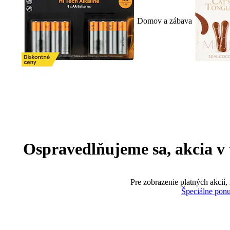
Domov a zábava
Ospravedlňujeme sa, akcia v te
Pre zobrazenie platných akcií,
Špeciálne pon