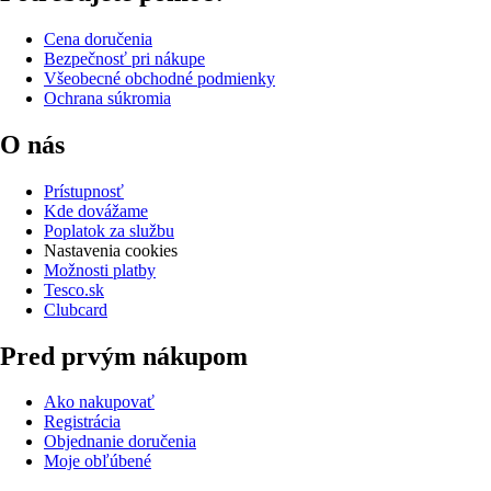
Cena doručenia
Bezpečnosť pri nákupe
Všeobecné obchodné podmienky
Ochrana súkromia
O nás
Prístupnosť
Kde dovážame
Poplatok za službu
Nastavenia cookies
Možnosti platby
Tesco.sk
Clubcard
Pred prvým nákupom
Ako nakupovať
Registrácia
Objednanie doručenia
Moje obľúbené