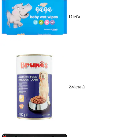
Dieťa
Zvieratá