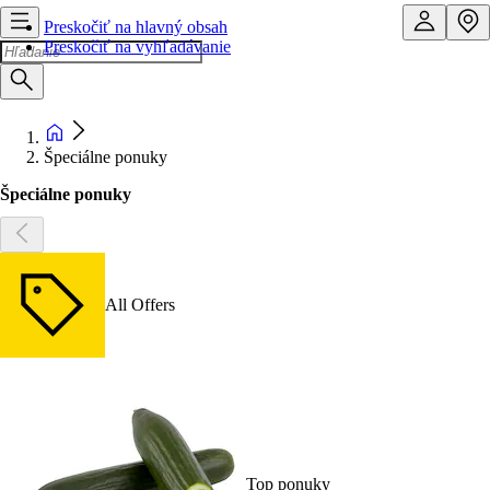
Preskočiť na hlavný obsah
Preskočiť na vyhľadávanie
Špeciálne ponuky
Špeciálne ponuky
All Offers
Top ponuky