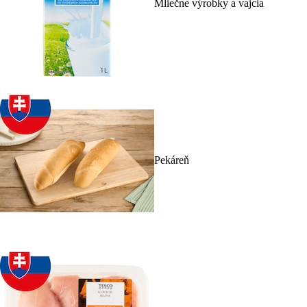
Mliečne výrobky a vajcia
Pekáreň