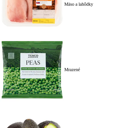
Mäso a lahôdky
Mrazené