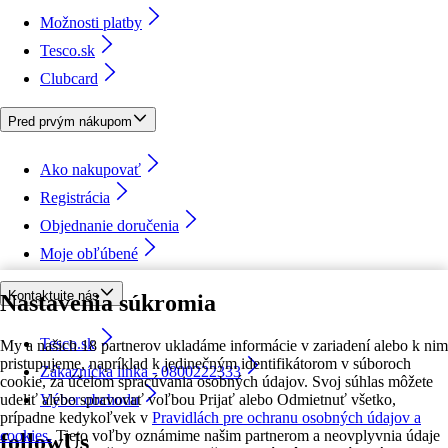
Možnosti platby
Tesco.sk
Clubcard
Pred prvým nákupom
Ako nakupovať
Registrácia
Objednanie doručenia
Moje obľúbené
Kontaktujte nás
Nastavenia súkromia
Tesco.sk
My a našich 18 partnerov ukladáme informácie v zariadení alebo k nim
pristupujeme, napríklad k jedinečným identifikátorom v súboroch
Zákaznícka linka - 0800222333
cookie, za účelom spracúvania osobných údajov. Svoj súhlas môžete
udeliť alebo spravovať voľbou Prijať alebo Odmietnuť všetko,
Výber obchodu
prípadne kedykoľvek v
Pravidlách pre ochranu osobných údajov a
cookies.
Tieto voľby oznámime našim partnerom a neovplyvnia údaje
followUs