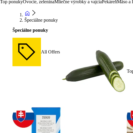
Top ponuky
Ovocie, zelenina
Mliečne výrobky a vajcia
Pekáreň
Mäso a 
Špeciálne ponuky
Špeciálne ponuky
All Offers
To