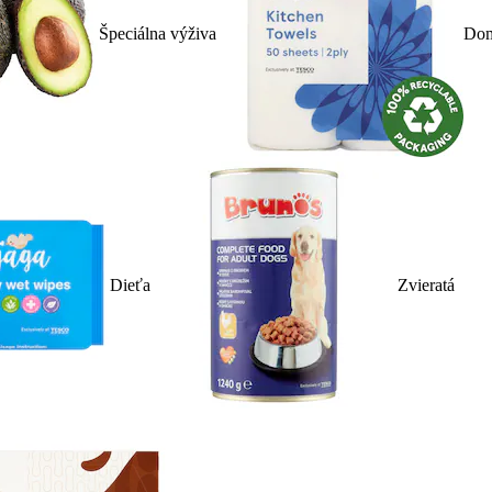
Špeciálna výživa
Dom
Dieťa
Zvieratá