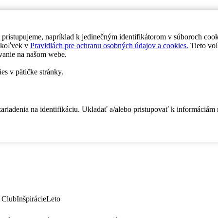
 pristupujeme, napríklad k jedinečným identifikátorom v súboroch coo
dykoľvek v
Pravidlách pre ochranu osobných údajov a cookies.
Tieto voľ
vanie na našom webe.
es v pätičke stránky.
zariadenia na identifikáciu. Ukladať a/alebo pristupovať k informáciám
 Club
Inšpirácie
Leto