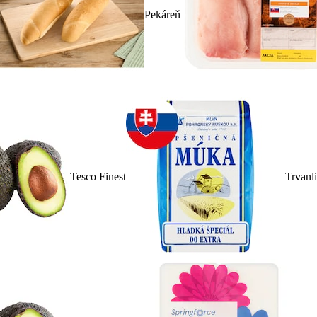
Pekáreň
Tesco Finest
Trvanl