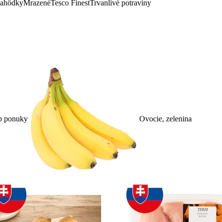
lahôdky
Mrazené
Tesco Finest
Trvanlivé potraviny
p ponuky
Ovocie, zelenina