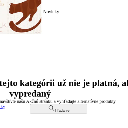
Novinky
jto kategórii už nie je platná, a
vypredaný
 navštívte našu Akčnú stránku a vyhľadajte alternatívne produkty
uky
Hľadanie