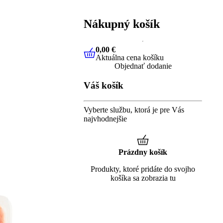
Nákupný košík
0,00 €
Aktuálna cena košíku
0,00 €
Aktuálna cena košíku
Objednať dodanie
Váš košík
Vyberte službu, ktorá je pre Vás
najvhodnejšie
Prázdny košík
Produkty, ktoré pridáte do svojho
košíka sa zobrazia tu