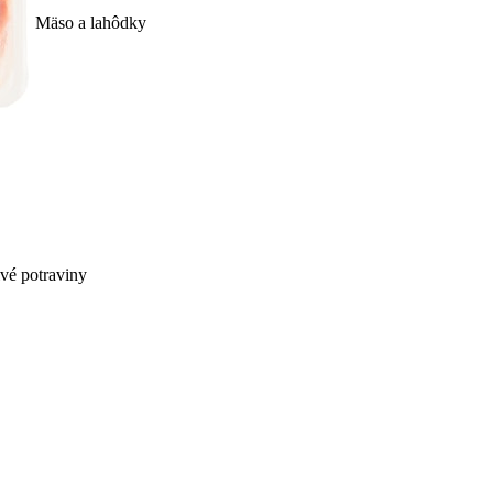
Mäso a lahôdky
ivé potraviny