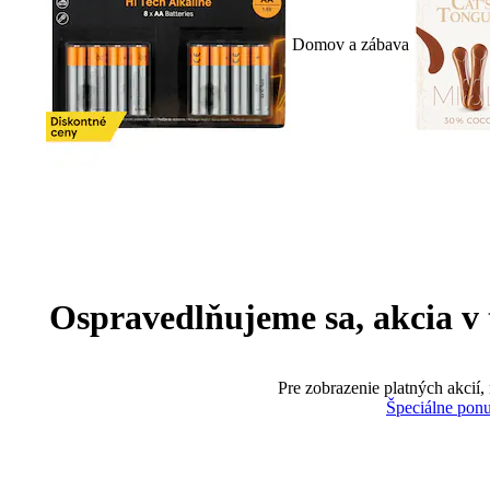
Domov a zábava
Ospravedlňujeme sa, akcia v te
Pre zobrazenie platných akcií,
Špeciálne pon