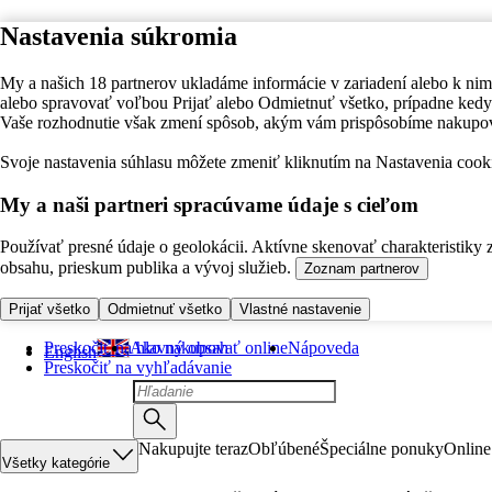
Nastavenia súkromia
My a našich 18 partnerov ukladáme informácie v zariadení alebo k nim
alebo spravovať voľbou Prijať alebo Odmietnuť všetko, prípadne ke
Vaše rozhodnutie však zmení spôsob, akým vám prispôsobíme nakupo
Svoje nastavenia súhlasu môžete zmeniť kliknutím na Nastavenia cooki
My a naši partneri spracúvame údaje s cieľom
Používať presné údaje o geolokácii. Aktívne skenovať charakteristiky 
obsahu, prieskum publika a vývoj služieb.
Zoznam partnerov
Prijať všetko
Odmietnuť všetko
Vlastné nastavenie
Preskočiť na hlavný obsah
Ako nakupovať online
Nápoveda
English
Preskočiť na vyhľadávanie
Nakupujte teraz
Obľúbené
Špeciálne ponuky
Online
Všetky kategórie