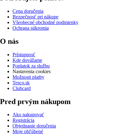
Cena doručenia
Bezpečnosť pri nákupe
Všeobecné obchodné podmienky
Ochrana súkromia
O nás
Prístupnosť
Kde dovážame
Poplatok za službu
Nastavenia cookies
Možnosti platby
Tesco.sk
Clubcard
Pred prvým nákupom
Ako nakupovať
Registrácia
Objednanie doručenia
Moje obľúbené