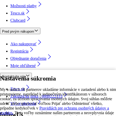
Možnosti platby
Tesco.sk
Clubcard
Pred prvým nákupom
Ako nakupovať
Registrácia
Objednanie doručenia
Moje obľúbené
Kontaktujte nás
Nastavenia súkromia
Tesco.sk
My a našich 18 partnerov ukladáme informácie v zariadení alebo k nim
pristupujeme, napríklad k jedinečným identifikátorom v súboroch
Zákaznícka linka - 0800222333
cookie, za účelom spracúvania osobných údajov. Svoj súhlas môžete
udeliť alebo spravovať voľbou Prijať alebo Odmietnuť všetko,
Výber obchodu
prípadne kedykoľvek v
Pravidlách pre ochranu osobných údajov a
cookies.
Tieto voľby oznámime našim partnerom a neovplyvnia údaje
followUs