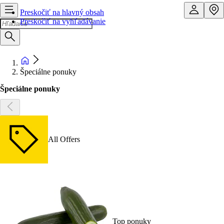
Preskočiť na hlavný obsah
Preskočiť na vyhľadávanie
Špeciálne ponuky
Špeciálne ponuky
All Offers
Top ponuky