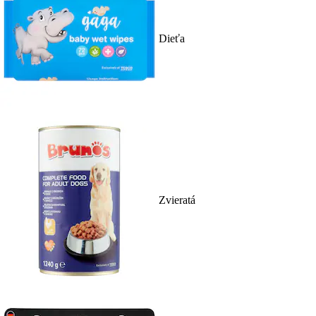
Dieťa
Zvieratá