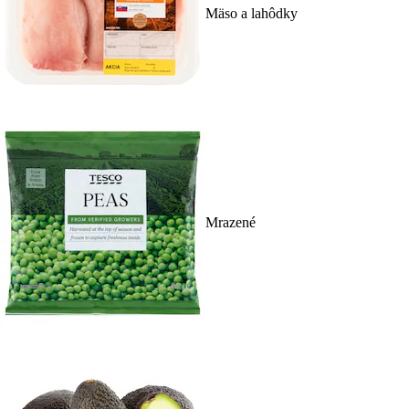
Mäso a lahôdky
Mrazené