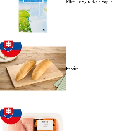
Mliečne výrobky a vajcia
Pekáreň