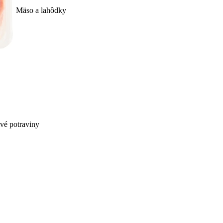
Mäso a lahôdky
ivé potraviny