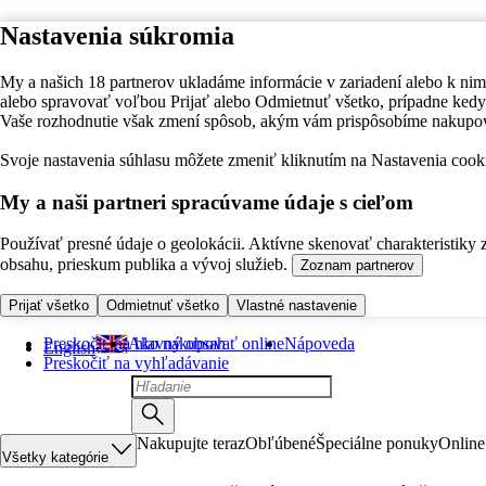
Nastavenia súkromia
My a našich 18 partnerov ukladáme informácie v zariadení alebo k nim
alebo spravovať voľbou Prijať alebo Odmietnuť všetko, prípadne ke
Vaše rozhodnutie však zmení spôsob, akým vám prispôsobíme nakupo
Svoje nastavenia súhlasu môžete zmeniť kliknutím na Nastavenia cooki
My a naši partneri spracúvame údaje s cieľom
Používať presné údaje o geolokácii. Aktívne skenovať charakteristiky 
obsahu, prieskum publika a vývoj služieb.
Zoznam partnerov
Prijať všetko
Odmietnuť všetko
Vlastné nastavenie
Preskočiť na hlavný obsah
Ako nakupovať online
Nápoveda
English
Preskočiť na vyhľadávanie
Nakupujte teraz
Obľúbené
Špeciálne ponuky
Online
Všetky kategórie