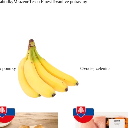
lahôdky
Mrazené
Tesco Finest
Trvanlivé potraviny
p ponuky
Ovocie, zelenina