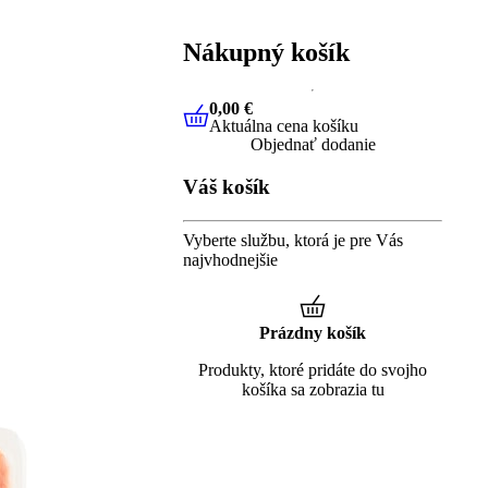
Nákupný košík
0,00 €
Aktuálna cena košíku
0,00 €
Aktuálna cena košíku
Objednať dodanie
Váš košík
Vyberte službu, ktorá je pre Vás
najvhodnejšie
Prázdny košík
Produkty, ktoré pridáte do svojho
košíka sa zobrazia tu