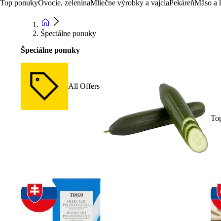
Top ponuky
Ovocie, zelenina
Mliečne výrobky a vajcia
Pekáreň
Mäso a 
Špeciálne ponuky
Špeciálne ponuky
All Offers
To