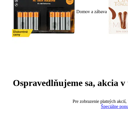
Domov a zábava
Ospravedlňujeme sa, akcia v te
Pre zobrazenie platných akcií,
Špeciálne pon