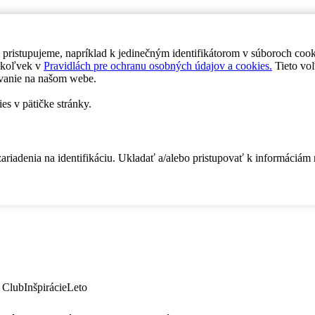
 pristupujeme, napríklad k jedinečným identifikátorom v súboroch coo
dykoľvek v
Pravidlách pre ochranu osobných údajov a cookies.
Tieto voľ
vanie na našom webe.
es v pätičke stránky.
zariadenia na identifikáciu. Ukladať a/alebo pristupovať k informáciám
 Club
Inšpirácie
Leto