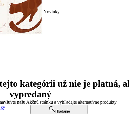
Novinky
jto kategórii už nie je platná, a
vypredaný
 navštívte našu Akčnú stránku a vyhľadajte alternatívne produkty
uky
Hľadanie