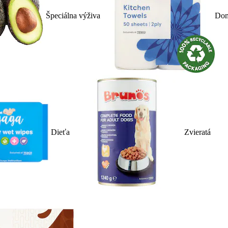
Špeciálna výživa
Dom
Dieťa
Zvieratá