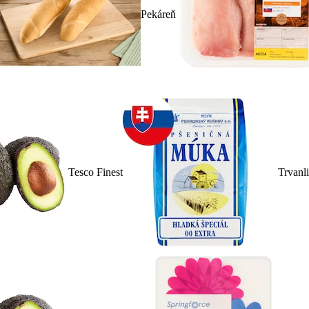
Pekáreň
Tesco Finest
Trvanl