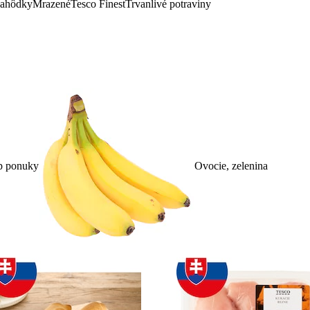
lahôdky
Mrazené
Tesco Finest
Trvanlivé potraviny
p ponuky
Ovocie, zelenina