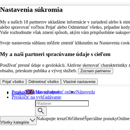
Nastavenia súkromia
My a našich 18 partnerov ukladáme informácie v zariadení alebo k nim
alebo spravovať voľbou Prijať alebo Odmietnuť všetko, prípadne ke
Vaše rozhodnutie však zmení spôsob, akým vám prispôsobíme nakupo
Svoje nastavenia súhlasu môžete zmeniť kliknutím na Nastavenia cooki
My a naši partneri spracúvame údaje s cieľom
Používať presné údaje o geolokácii. Aktívne skenovať charakteristiky 
obsahu, prieskum publika a vývoj služieb.
Zoznam partnerov
Prijať všetko
Odmietnuť všetko
Vlastné nastavenie
Preskočiť na hlavný obsah
Ako nakupovať online
Nápoveda
English
Preskočiť na vyhľadávanie
Nakupujte teraz
Obľúbené
Špeciálne ponuky
Online
Všetky kategórie