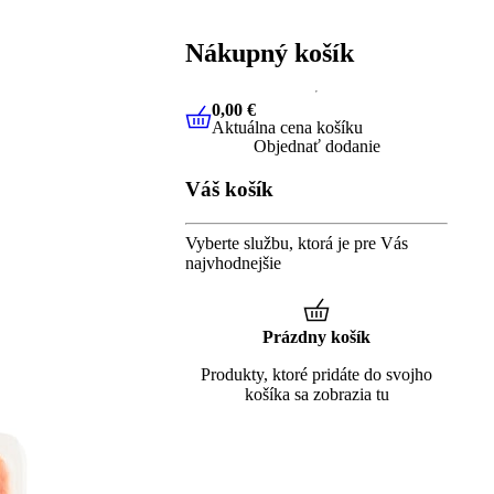
Nákupný košík
0,00 €
Aktuálna cena košíku
0,00 €
Aktuálna cena košíku
Objednať dodanie
Váš košík
Vyberte službu, ktorá je pre Vás
najvhodnejšie
Prázdny košík
Produkty, ktoré pridáte do svojho
košíka sa zobrazia tu