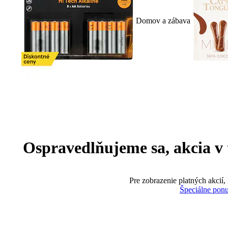
Domov a zábava
Ospravedlňujeme sa, akcia v te
Pre zobrazenie platných akcií,
Špeciálne pon