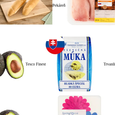
Pekáreň
Tesco Finest
Trvanl