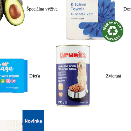
Špeciálna výživa
Dom
Dieťa
Zvieratá