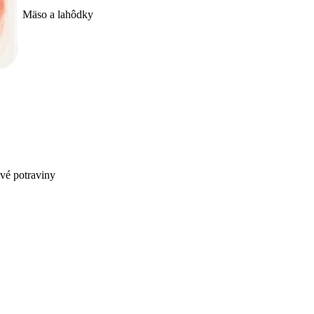
Mäso a lahôdky
ivé potraviny