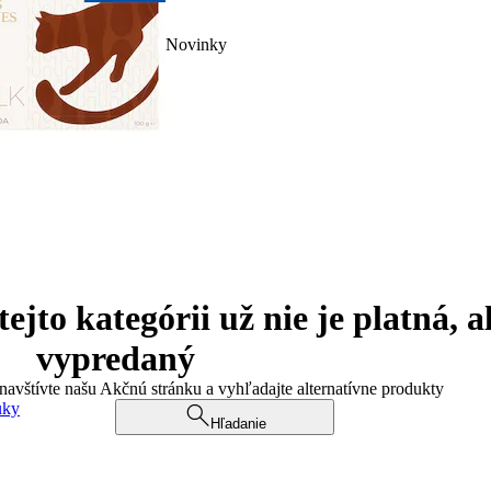
Novinky
jto kategórii už nie je platná, a
vypredaný
 navštívte našu Akčnú stránku a vyhľadajte alternatívne produkty
uky
Hľadanie