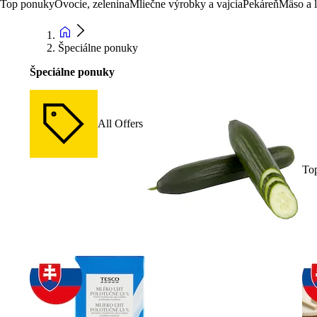
Top ponuky
Ovocie, zelenina
Mliečne výrobky a vajcia
Pekáreň
Mäso a 
Špeciálne ponuky
Špeciálne ponuky
All Offers
To