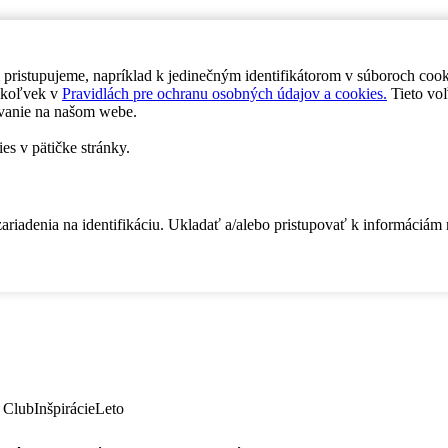
 pristupujeme, napríklad k jedinečným identifikátorom v súboroch coo
dykoľvek v
Pravidlách pre ochranu osobných údajov a cookies.
Tieto voľ
vanie na našom webe.
es v pätičke stránky.
zariadenia na identifikáciu. Ukladať a/alebo pristupovať k informáciám
 Club
Inšpirácie
Leto