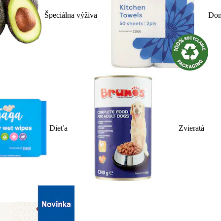
Špeciálna výživa
Dom
Dieťa
Zvieratá