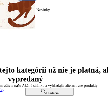
Novinky
jto kategórii už nie je platná, a
vypredaný
 navštívte našu Akčnú stránku a vyhľadajte alternatívne produkty
uky
Hľadanie