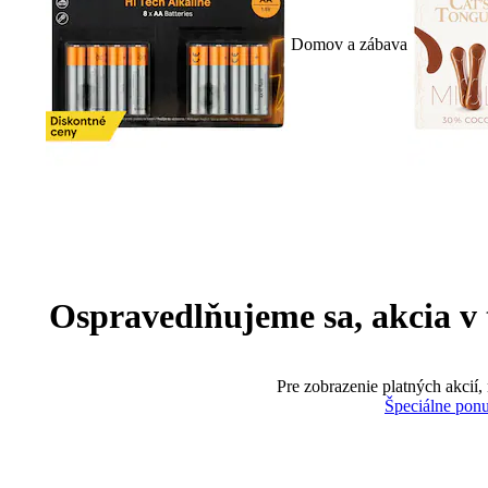
Domov a zábava
Ospravedlňujeme sa, akcia v te
Pre zobrazenie platných akcií,
Špeciálne pon