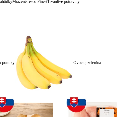
lahôdky
Mrazené
Tesco Finest
Trvanlivé potraviny
p ponuky
Ovocie, zelenina