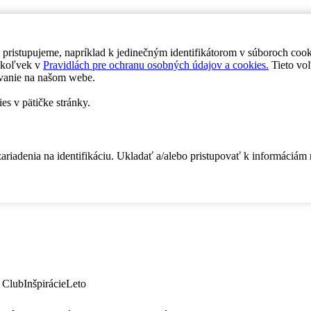
 pristupujeme, napríklad k jedinečným identifikátorom v súboroch coo
dykoľvek v
Pravidlách pre ochranu osobných údajov a cookies.
Tieto voľ
vanie na našom webe.
es v pätičke stránky.
zariadenia na identifikáciu. Ukladať a/alebo pristupovať k informáciám
 Club
Inšpirácie
Leto