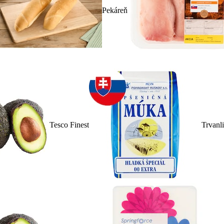
Pekáreň
Tesco Finest
Trvanl