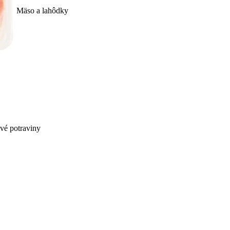
Mäso a lahôdky
ivé potraviny