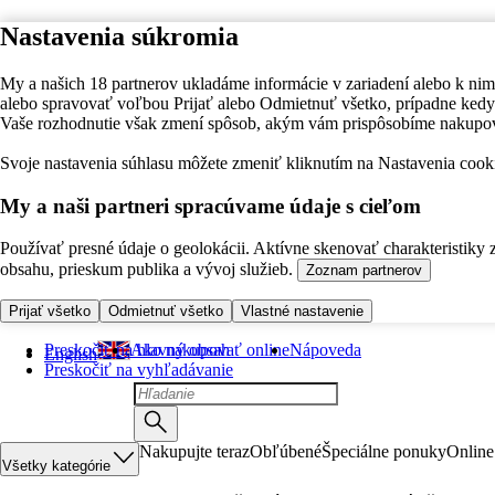
Nastavenia súkromia
My a našich 18 partnerov ukladáme informácie v zariadení alebo k nim
alebo spravovať voľbou Prijať alebo Odmietnuť všetko, prípadne ke
Vaše rozhodnutie však zmení spôsob, akým vám prispôsobíme nakupo
Svoje nastavenia súhlasu môžete zmeniť kliknutím na Nastavenia cooki
My a naši partneri spracúvame údaje s cieľom
Používať presné údaje o geolokácii. Aktívne skenovať charakteristiky 
obsahu, prieskum publika a vývoj služieb.
Zoznam partnerov
Prijať všetko
Odmietnuť všetko
Vlastné nastavenie
Preskočiť na hlavný obsah
Ako nakupovať online
Nápoveda
English
Preskočiť na vyhľadávanie
Nakupujte teraz
Obľúbené
Špeciálne ponuky
Online
Všetky kategórie