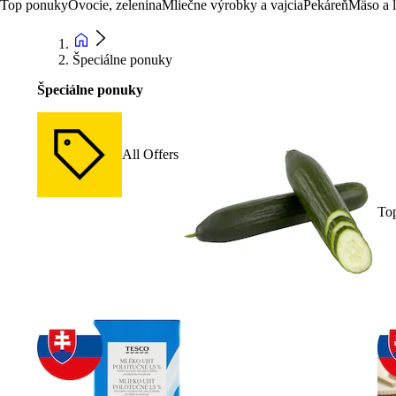
Top ponuky
Ovocie, zelenina
Mliečne výrobky a vajcia
Pekáreň
Mäso a 
Špeciálne ponuky
Špeciálne ponuky
All Offers
To