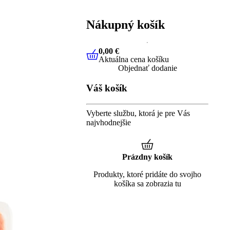
Nákupný košík
0,00 €
Aktuálna cena košíku
0,00 €
Aktuálna cena košíku
Objednať dodanie
Váš košík
Vyberte službu, ktorá je pre Vás
najvhodnejšie
Prázdny košík
Produkty, ktoré pridáte do svojho
košíka sa zobrazia tu