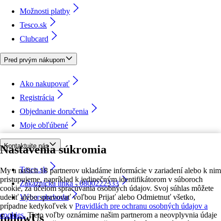
Možnosti platby
Tesco.sk
Clubcard
Pred prvým nákupom
Ako nakupovať
Registrácia
Objednanie doručenia
Moje obľúbené
Kontaktujte nás
Nastavenia súkromia
Tesco.sk
My a našich 18 partnerov ukladáme informácie v zariadení alebo k nim
pristupujeme, napríklad k jedinečným identifikátorom v súboroch
Zákaznícka linka - 0800222333
cookie, za účelom spracúvania osobných údajov. Svoj súhlas môžete
udeliť alebo spravovať voľbou Prijať alebo Odmietnuť všetko,
Výber obchodu
prípadne kedykoľvek v
Pravidlách pre ochranu osobných údajov a
cookies.
Tieto voľby oznámime našim partnerom a neovplyvnia údaje
followUs