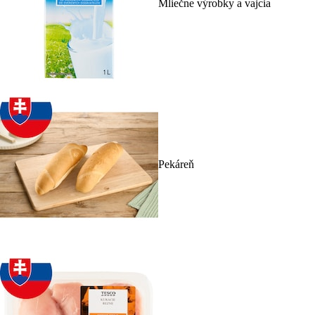
Mliečne výrobky a vajcia
Pekáreň