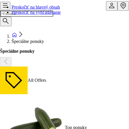
Preskočiť na hlavný obsah
Preskočiť na vyhľadávanie
Špeciálne ponuky
Špeciálne ponuky
All Offers
Top ponuky