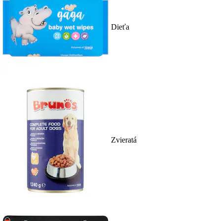
Dieťa
Zvieratá