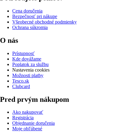
Cena doručenia
Bezpečnosť pri nákupe
Všeobecné obchodné podmienky
Ochrana súkromia
O nás
Prístupnosť
Kde dovážame
Poplatok za službu
Nastavenia cookies
Možnosti platby
Tesco.sk
Clubcard
Pred prvým nákupom
Ako nakupovať
Registrácia
Objednanie doručenia
Moje obľúbené