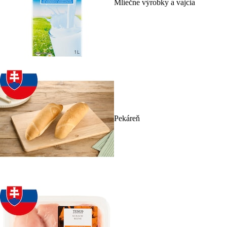
Mliečne výrobky a vajcia
Pekáreň