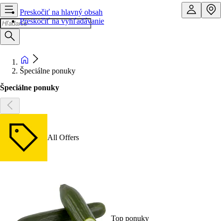
Preskočiť na hlavný obsah
Preskočiť na vyhľadávanie
Špeciálne ponuky
Špeciálne ponuky
All Offers
Top ponuky