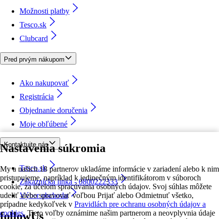
Možnosti platby
Tesco.sk
Clubcard
Pred prvým nákupom
Ako nakupovať
Registrácia
Objednanie doručenia
Moje obľúbené
Kontaktujte nás
Nastavenia súkromia
Tesco.sk
My a našich 18 partnerov ukladáme informácie v zariadení alebo k nim
pristupujeme, napríklad k jedinečným identifikátorom v súboroch
Zákaznícka linka - 0800222333
cookie, za účelom spracúvania osobných údajov. Svoj súhlas môžete
udeliť alebo spravovať voľbou Prijať alebo Odmietnuť všetko,
Výber obchodu
prípadne kedykoľvek v
Pravidlách pre ochranu osobných údajov a
cookies.
Tieto voľby oznámime našim partnerom a neovplyvnia údaje
followUs