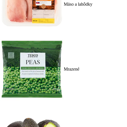
Mäso a lahôdky
Mrazené