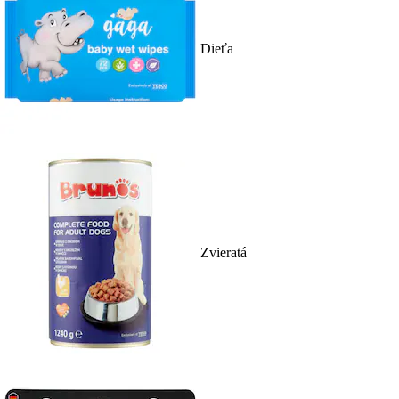
Dieťa
Zvieratá