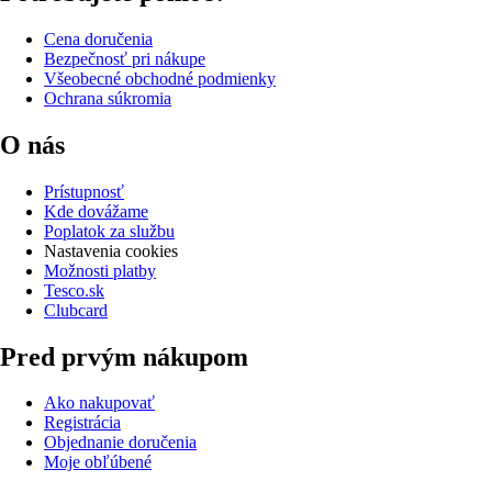
Cena doručenia
Bezpečnosť pri nákupe
Všeobecné obchodné podmienky
Ochrana súkromia
O nás
Prístupnosť
Kde dovážame
Poplatok za službu
Nastavenia cookies
Možnosti platby
Tesco.sk
Clubcard
Pred prvým nákupom
Ako nakupovať
Registrácia
Objednanie doručenia
Moje obľúbené