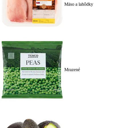
Mäso a lahôdky
Mrazené