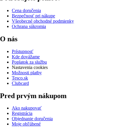
Cena doručenia
Bezpečnosť pri nákupe
Všeobecné obchodné podmienky
Ochrana súkromia
O nás
Prístupnosť
Kde dovážame
Poplatok za službu
Nastavenia cookies
Možnosti platby
Tesco.sk
Clubcard
Pred prvým nákupom
Ako nakupovať
Registrácia
Objednanie doručenia
Moje obľúbené