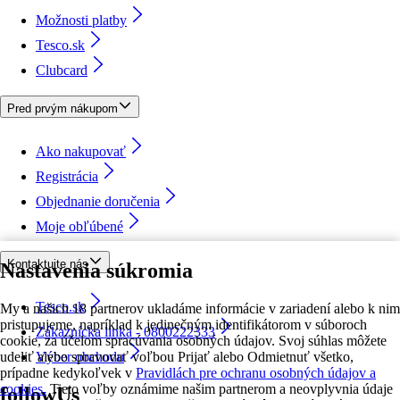
Možnosti platby
Tesco.sk
Clubcard
Pred prvým nákupom
Ako nakupovať
Registrácia
Objednanie doručenia
Moje obľúbené
Kontaktujte nás
Nastavenia súkromia
Tesco.sk
My a našich 18 partnerov ukladáme informácie v zariadení alebo k nim
pristupujeme, napríklad k jedinečným identifikátorom v súboroch
Zákaznícka linka - 0800222333
cookie, za účelom spracúvania osobných údajov. Svoj súhlas môžete
udeliť alebo spravovať voľbou Prijať alebo Odmietnuť všetko,
Výber obchodu
prípadne kedykoľvek v
Pravidlách pre ochranu osobných údajov a
cookies.
Tieto voľby oznámime našim partnerom a neovplyvnia údaje
followUs