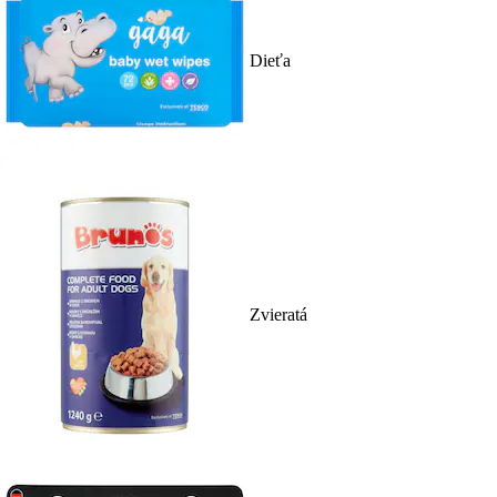
Dieťa
Zvieratá