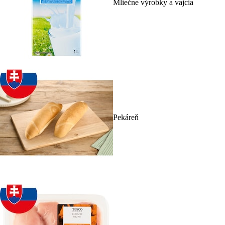
Mliečne výrobky a vajcia
Pekáreň