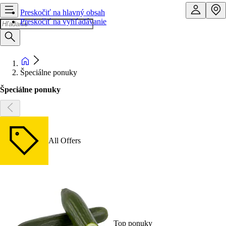
Preskočiť na hlavný obsah
Preskočiť na vyhľadávanie
Špeciálne ponuky
Špeciálne ponuky
All Offers
Top ponuky