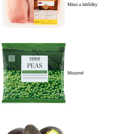
Mäso a lahôdky
Mrazené