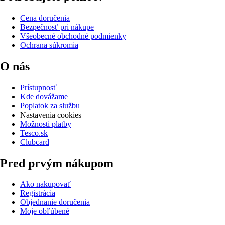
Cena doručenia
Bezpečnosť pri nákupe
Všeobecné obchodné podmienky
Ochrana súkromia
O nás
Prístupnosť
Kde dovážame
Poplatok za službu
Nastavenia cookies
Možnosti platby
Tesco.sk
Clubcard
Pred prvým nákupom
Ako nakupovať
Registrácia
Objednanie doručenia
Moje obľúbené