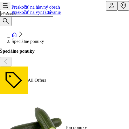
Preskočiť na hlavný obsah
Preskočiť na vyhľadávanie
Špeciálne ponuky
Špeciálne ponuky
All Offers
Top ponuky