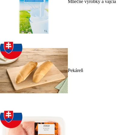
Mliečne výrobky a vajcia
Pekáreň