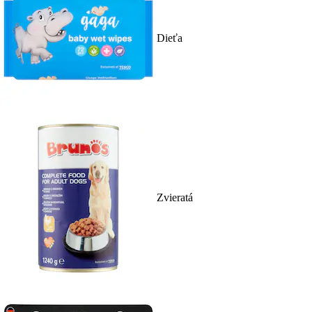
Dieťa
Zvieratá