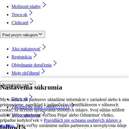
Možnosti platby
Tesco.sk
Clubcard
Pred prvým nákupom
Ako nakupovať
Registrácia
Objednanie doručenia
Moje obľúbené
Kontaktujte nás
Nastavenia súkromia
Tesco.sk
My a našich 18 partnerov ukladáme informácie v zariadení alebo k nim
pristupujeme, napríklad k jedinečným identifikátorom v súboroch
Zákaznícka linka - 0800222333
cookie, za účelom spracúvania osobných údajov. Svoj súhlas môžete
udeliť alebo spravovať voľbou Prijať alebo Odmietnuť všetko,
Výber obchodu
prípadne kedykoľvek v
Pravidlách pre ochranu osobných údajov a
cookies.
Tieto voľby oznámime našim partnerom a neovplyvnia údaje
followUs