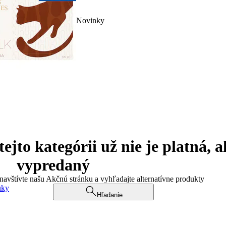
Novinky
jto kategórii už nie je platná, a
vypredaný
 navštívte našu Akčnú stránku a vyhľadajte alternatívne produkty
uky
Hľadanie