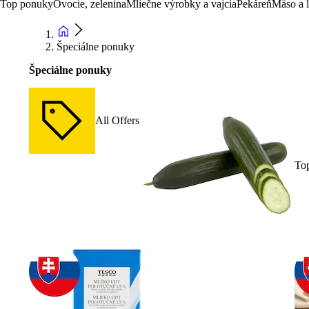
Top ponuky
Ovocie, zelenina
Mliečne výrobky a vajcia
Pekáreň
Mäso a 
Špeciálne ponuky
Špeciálne ponuky
All Offers
To