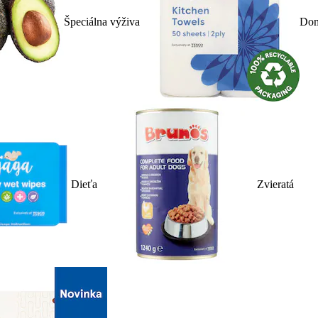
Špeciálna výživa
Dom
Dieťa
Zvieratá