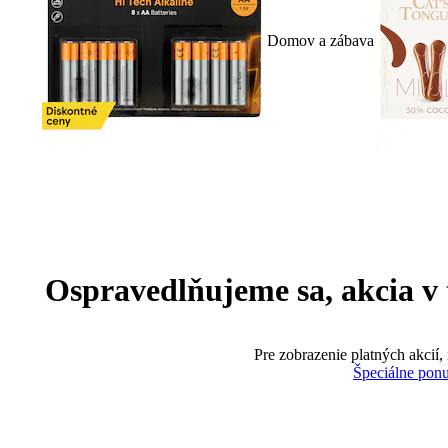
Domov a zábava
Ospravedlňujeme sa, akcia v te
Pre zobrazenie platných akcií,
Špeciálne pon