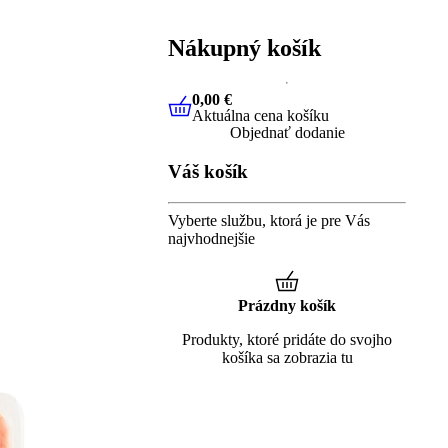
Nákupný košík
0,00 €
Aktuálna cena košíku
0,00 €
Aktuálna cena košíku
Objednať dodanie
Váš košík
Vyberte službu, ktorá je pre Vás
najvhodnejšie
Prázdny košík
Produkty, ktoré pridáte do svojho
košíka sa zobrazia tu