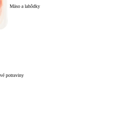
Mäso a lahôdky
ivé potraviny