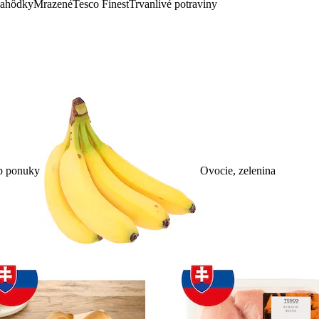
lahôdky
Mrazené
Tesco Finest
Trvanlivé potraviny
p ponuky
Ovocie, zelenina