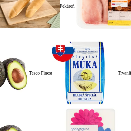
Pekáreň
Tesco Finest
Trvanl