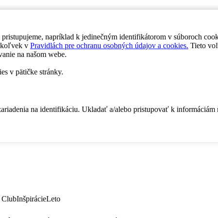
 pristupujeme, napríklad k jedinečným identifikátorom v súboroch coo
dykoľvek v
Pravidlách pre ochranu osobných údajov a cookies.
Tieto voľ
vanie na našom webe.
es v pätičke stránky.
zariadenia na identifikáciu. Ukladať a/alebo pristupovať k informáciám
 Club
Inšpirácie
Leto