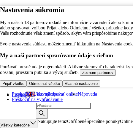
Nastavenia súkromia
My a našich 18 partnerov ukladáme informácie v zariadení alebo k nim
alebo spravovať voľbou Prijať alebo Odmietnuť všetko, prípadne ke
Vaše rozhodnutie však zmení spôsob, akým vám prispôsobíme nakupo
Svoje nastavenia súhlasu môžete zmeniť kliknutím na Nastavenia cooki
My a naši partneri spracúvame údaje s cieľom
Používať presné údaje o geolokácii. Aktívne skenovať charakteristiky 
obsahu, prieskum publika a vývoj služieb.
Zoznam partnerov
Prijať všetko
Odmietnuť všetko
Vlastné nastavenie
Preskočiť na hlavný obsah
Ako nakupovať online
Nápoveda
English
Preskočiť na vyhľadávanie
Nakupujte teraz
Obľúbené
Špeciálne ponuky
Online
Všetky kategórie