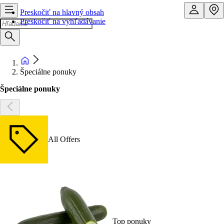
Preskočiť na hlavný obsah
Preskočiť na vyhľadávanie
Špeciálne ponuky
Špeciálne ponuky
All Offers
Top ponuky