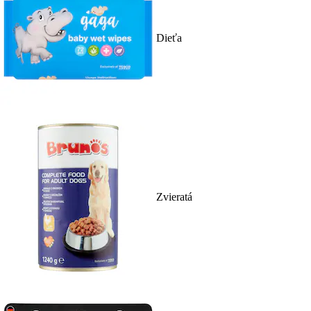
Dieťa
Zvieratá