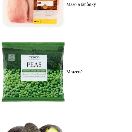
Mäso a lahôdky
Mrazené