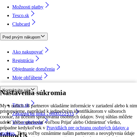
Možnosti platby
Tesco.sk
Clubcard
Pred prvým nákupom
Ako nakupovať
Registrácia
Objednanie doručenia
Moje obľúbené
Kontaktujte nás
Nastavenia súkromia
Tesco.sk
My a našich 18 partnerov ukladáme informácie v zariadení alebo k nim
pristupujeme, napríklad k jedinečným identifikátorom v súboroch
Zákaznícka linka - 0800222333
cookie, za účelom spracúvania osobných údajov. Svoj súhlas môžete
udeliť alebo spravovať voľbou Prijať alebo Odmietnuť všetko,
Výber obchodu
prípadne kedykoľvek v
Pravidlách pre ochranu osobných údajov a
cookies.
Tieto voľby oznámime našim partnerom a neovplyvnia údaje
followUs