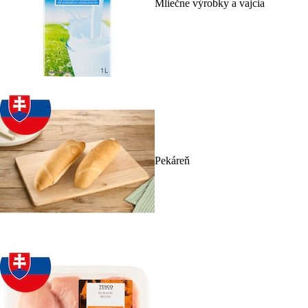
Mliečne výrobky a vajcia
Pekáreň