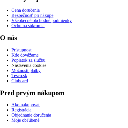
Cena doručenia
Bezpečnosť pri nákupe
Všeobecné obchodné podmienky
Ochrana súkromia
O nás
Prístupnosť
Kde dovážame
Poplatok za službu
Nastavenia cookies
Možnosti platby
Tesco.sk
Clubcard
Pred prvým nákupom
Ako nakupovať
Registrácia
Objednanie doručenia
Moje obľúbené