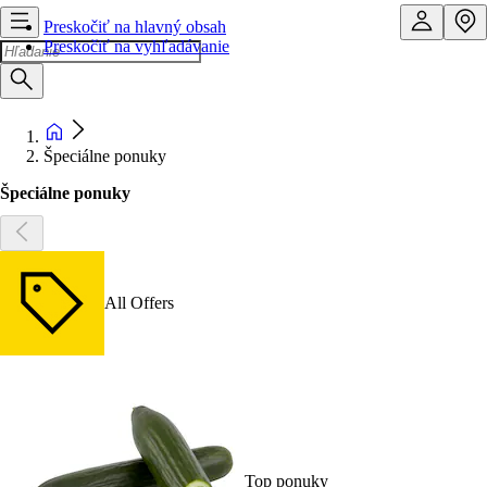
Preskočiť na hlavný obsah
Preskočiť na vyhľadávanie
Špeciálne ponuky
Špeciálne ponuky
All Offers
Top ponuky