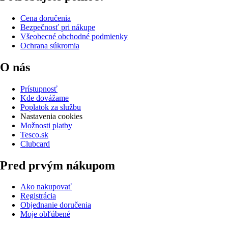
Cena doručenia
Bezpečnosť pri nákupe
Všeobecné obchodné podmienky
Ochrana súkromia
O nás
Prístupnosť
Kde dovážame
Poplatok za službu
Nastavenia cookies
Možnosti platby
Tesco.sk
Clubcard
Pred prvým nákupom
Ako nakupovať
Registrácia
Objednanie doručenia
Moje obľúbené