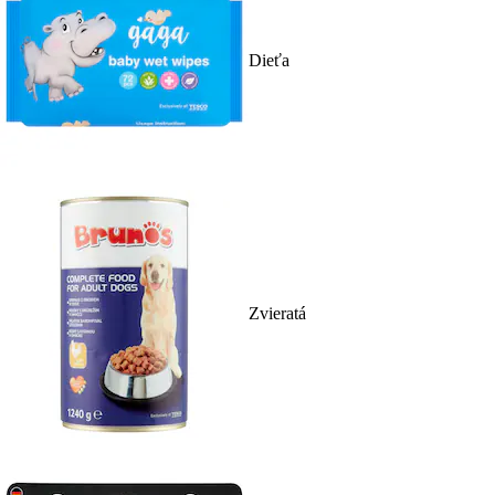
Dieťa
Zvieratá