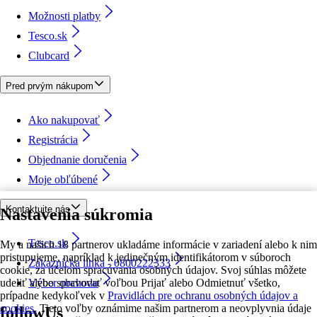
Možnosti platby
Tesco.sk
Clubcard
Pred prvým nákupom
Ako nakupovať
Registrácia
Objednanie doručenia
Moje obľúbené
Kontaktujte nás
Nastavenia súkromia
Tesco.sk
My a našich 18 partnerov ukladáme informácie v zariadení alebo k nim
pristupujeme, napríklad k jedinečným identifikátorom v súboroch
Zákaznícka linka - 0800222333
cookie, za účelom spracúvania osobných údajov. Svoj súhlas môžete
udeliť alebo spravovať voľbou Prijať alebo Odmietnuť všetko,
Výber obchodu
prípadne kedykoľvek v
Pravidlách pre ochranu osobných údajov a
cookies.
Tieto voľby oznámime našim partnerom a neovplyvnia údaje
followUs