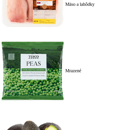
Mäso a lahôdky
Mrazené