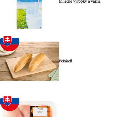
Mliečne výrobky a vajcia
Pekáreň