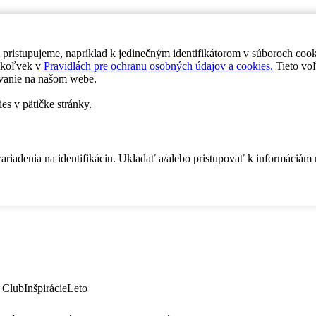
 pristupujeme, napríklad k jedinečným identifikátorom v súboroch coo
dykoľvek v
Pravidlách pre ochranu osobných údajov a cookies.
Tieto voľ
vanie na našom webe.
es v pätičke stránky.
zariadenia na identifikáciu. Ukladať a/alebo pristupovať k informáciám
 Club
Inšpirácie
Leto