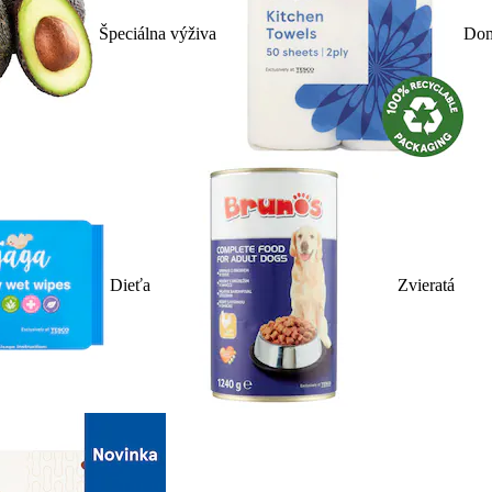
Špeciálna výživa
Dom
Dieťa
Zvieratá