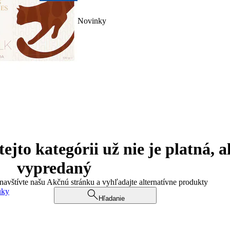
Novinky
jto kategórii už nie je platná, a
vypredaný
 navštívte našu Akčnú stránku a vyhľadajte alternatívne produkty
uky
Hľadanie