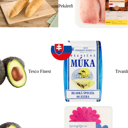
Pekáreň
Tesco Finest
Trvanl