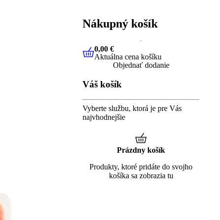
Nákupný košík
0,00 €
Aktuálna cena košíku
0,00 €
Aktuálna cena košíku
Objednať dodanie
Váš košík
Vyberte službu, ktorá je pre Vás
najvhodnejšie
Prázdny košík
Produkty, ktoré pridáte do svojho
košíka sa zobrazia tu