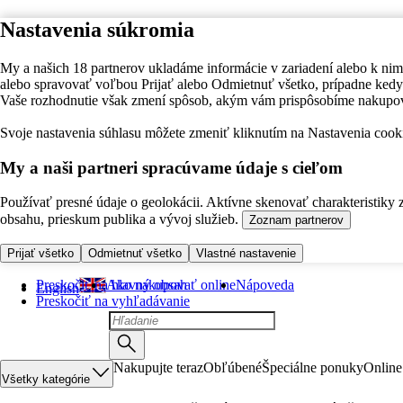
Nastavenia súkromia
My a našich 18 partnerov ukladáme informácie v zariadení alebo k nim
alebo spravovať voľbou Prijať alebo Odmietnuť všetko, prípadne ke
Vaše rozhodnutie však zmení spôsob, akým vám prispôsobíme nakupo
Svoje nastavenia súhlasu môžete zmeniť kliknutím na Nastavenia cooki
My a naši partneri spracúvame údaje s cieľom
Používať presné údaje o geolokácii. Aktívne skenovať charakteristiky 
obsahu, prieskum publika a vývoj služieb.
Zoznam partnerov
Prijať všetko
Odmietnuť všetko
Vlastné nastavenie
Preskočiť na hlavný obsah
Ako nakupovať online
Nápoveda
English
Preskočiť na vyhľadávanie
Nakupujte teraz
Obľúbené
Špeciálne ponuky
Online
Všetky kategórie