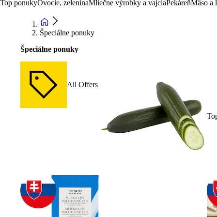
Top ponuky
Ovocie, zelenina
Mliečne výrobky a vajcia
Pekáreň
Mäso a 
Špeciálne ponuky
Špeciálne ponuky
All Offers
To