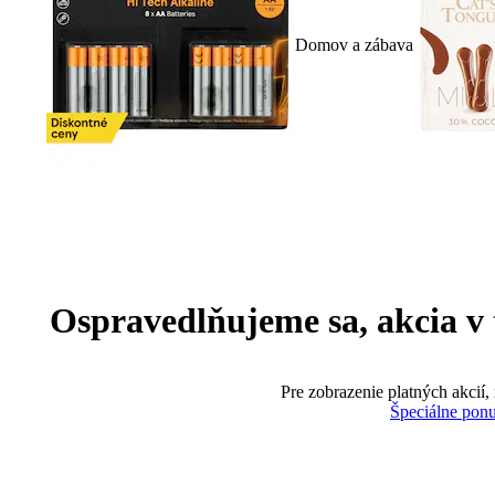
Domov a zábava
Ospravedlňujeme sa, akcia v te
Pre zobrazenie platných akcií,
Špeciálne pon