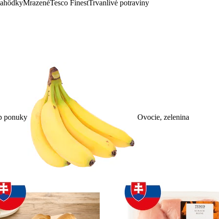
lahôdky
Mrazené
Tesco Finest
Trvanlivé potraviny
p ponuky
Ovocie, zelenina