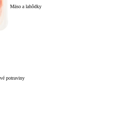
Mäso a lahôdky
ivé potraviny