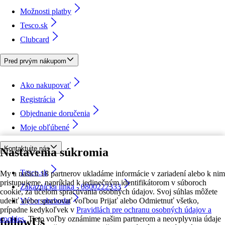
Možnosti platby
Tesco.sk
Clubcard
Pred prvým nákupom
Ako nakupovať
Registrácia
Objednanie doručenia
Moje obľúbené
Kontaktujte nás
Nastavenia súkromia
Tesco.sk
My a našich 18 partnerov ukladáme informácie v zariadení alebo k nim
pristupujeme, napríklad k jedinečným identifikátorom v súboroch
Zákaznícka linka - 0800222333
cookie, za účelom spracúvania osobných údajov. Svoj súhlas môžete
udeliť alebo spravovať voľbou Prijať alebo Odmietnuť všetko,
Výber obchodu
prípadne kedykoľvek v
Pravidlách pre ochranu osobných údajov a
cookies.
Tieto voľby oznámime našim partnerom a neovplyvnia údaje
followUs