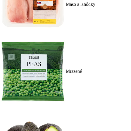
Mäso a lahôdky
Mrazené