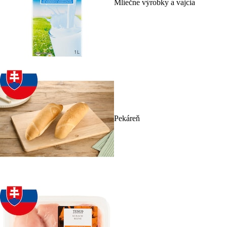
Mliečne výrobky a vajcia
Pekáreň