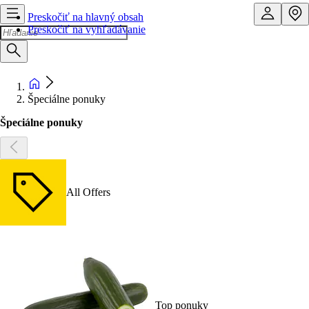
Preskočiť na hlavný obsah
Preskočiť na vyhľadávanie
Špeciálne ponuky
Špeciálne ponuky
All Offers
Top ponuky