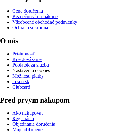
Cena doručenia
Bezpečnosť pri nákupe
Všeobecné obchodné podmienky
Ochrana súkromia
O nás
Prístupnosť
Kde dovážame
Poplatok za službu
Nastavenia cookies
Možnosti platby
Tesco.sk
Clubcard
Pred prvým nákupom
Ako nakupovať
Registrácia
Objednanie doručenia
Moje obľúbené