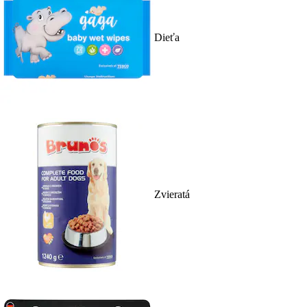
Dieťa
Zvieratá