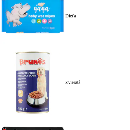
Dieťa
Zvieratá