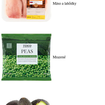
Mäso a lahôdky
Mrazené