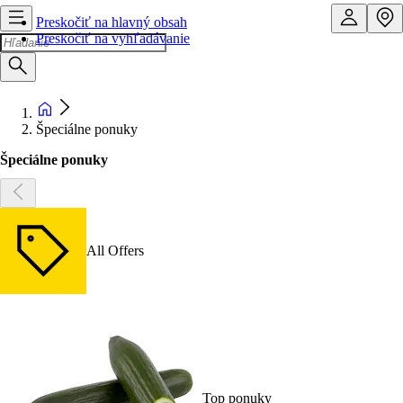
Preskočiť na hlavný obsah
Preskočiť na vyhľadávanie
Špeciálne ponuky
Špeciálne ponuky
All Offers
Top ponuky