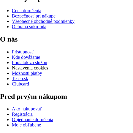
Cena doručenia
Bezpečnosť pri nákupe
Všeobecné obchodné podmienky
Ochrana súkromia
O nás
Prístupnosť
Kde dovážame
Poplatok za službu
Nastavenia cookies
Možnosti platby
Tesco.sk
Clubcard
Pred prvým nákupom
Ako nakupovať
Registrácia
Objednanie doručenia
Moje obľúbené