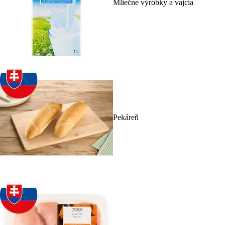
Mliečne výrobky a vajcia
Pekáreň