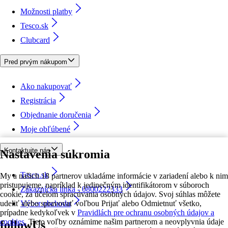
Možnosti platby
Tesco.sk
Clubcard
Pred prvým nákupom
Ako nakupovať
Registrácia
Objednanie doručenia
Moje obľúbené
Kontaktujte nás
Nastavenia súkromia
Tesco.sk
My a našich 18 partnerov ukladáme informácie v zariadení alebo k nim
pristupujeme, napríklad k jedinečným identifikátorom v súboroch
Zákaznícka linka - 0800222333
cookie, za účelom spracúvania osobných údajov. Svoj súhlas môžete
udeliť alebo spravovať voľbou Prijať alebo Odmietnuť všetko,
Výber obchodu
prípadne kedykoľvek v
Pravidlách pre ochranu osobných údajov a
cookies.
Tieto voľby oznámime našim partnerom a neovplyvnia údaje
followUs