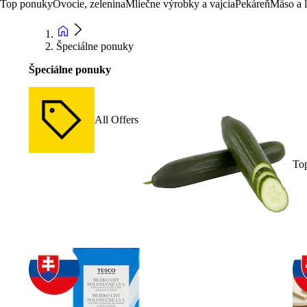
Top ponuky
Ovocie, zelenina
Mliečne výrobky a vajcia
Pekáreň
Mäso a 
Špeciálne ponuky
Špeciálne ponuky
All Offers
To