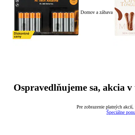
Domov a zábava
Ospravedlňujeme sa, akcia v te
Pre zobrazenie platných akcií,
Špeciálne pon