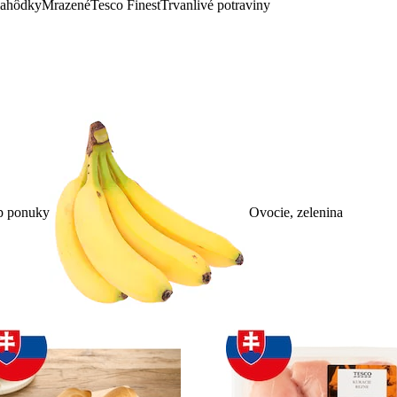
lahôdky
Mrazené
Tesco Finest
Trvanlivé potraviny
p ponuky
Ovocie, zelenina