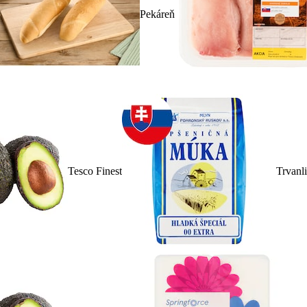
Pekáreň
Tesco Finest
Trvanl