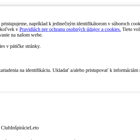
 pristupujeme, napríklad k jedinečným identifikátorom v súboroch coo
dykoľvek v
Pravidlách pre ochranu osobných údajov a cookies.
Tieto voľ
vanie na našom webe.
es v pätičke stránky.
zariadenia na identifikáciu. Ukladať a/alebo pristupovať k informáciám
 Club
Inšpirácie
Leto