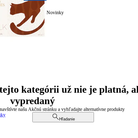
Novinky
jto kategórii už nie je platná, a
vypredaný
 navštívte našu Akčnú stránku a vyhľadajte alternatívne produkty
uky
Hľadanie