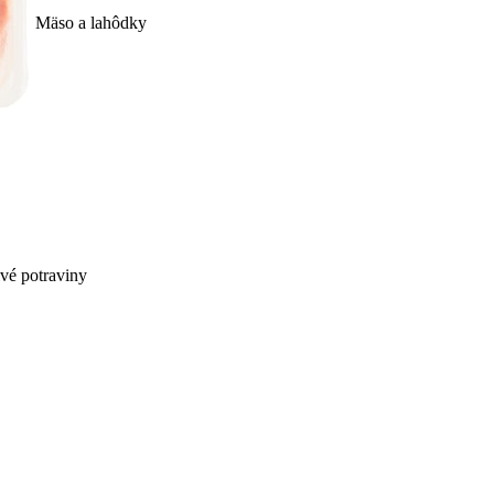
Mäso a lahôdky
ivé potraviny