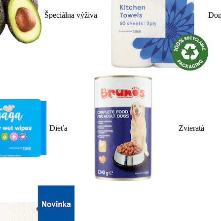
Špeciálna výživa
Dom
Dieťa
Zvieratá