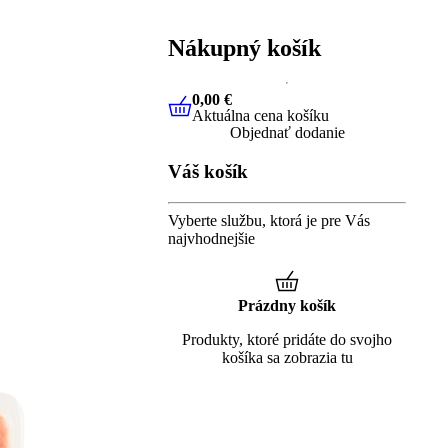
Nákupný košík
0,00 €
Aktuálna cena košíku
0,00 €
Aktuálna cena košíku
Objednať dodanie
Váš košík
Vyberte službu, ktorá je pre Vás
najvhodnejšie
Prázdny košík
Produkty, ktoré pridáte do svojho
košíka sa zobrazia tu