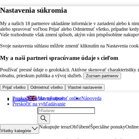
Nastavenia súkromia
My a našich 18 partnerov ukladáme informácie v zariadení alebo k nim
alebo spravovať voľbou Prijať alebo Odmietnuť všetko, prípadne ke
Vaše rozhodnutie však zmení spôsob, akým vám prispôsobíme nakupo
Svoje nastavenia súhlasu môžete zmeniť kliknutím na Nastavenia cooki
My a naši partneri spracúvame údaje s cieľom
Používať presné údaje o geolokácii. Aktívne skenovať charakteristiky 
obsahu, prieskum publika a vývoj služieb.
Zoznam partnerov
Prijať všetko
Odmietnuť všetko
Vlastné nastavenie
Preskočiť na hlavný obsah
Ako nakupovať online
Nápoveda
English
Preskočiť na vyhľadávanie
Nakupujte teraz
Obľúbené
Špeciálne ponuky
Online
Všetky kategórie