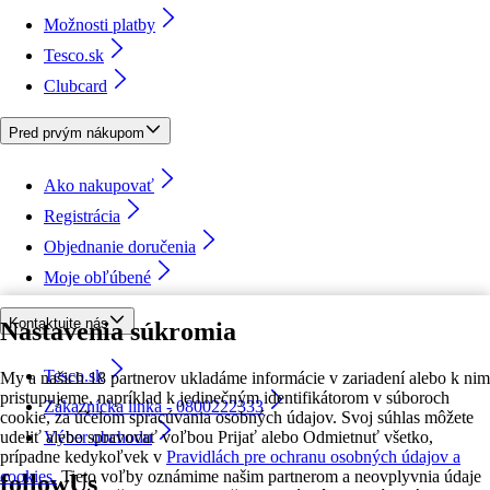
Možnosti platby
Tesco.sk
Clubcard
Pred prvým nákupom
Ako nakupovať
Registrácia
Objednanie doručenia
Moje obľúbené
Kontaktujte nás
Nastavenia súkromia
Tesco.sk
My a našich 18 partnerov ukladáme informácie v zariadení alebo k nim
pristupujeme, napríklad k jedinečným identifikátorom v súboroch
Zákaznícka linka - 0800222333
cookie, za účelom spracúvania osobných údajov. Svoj súhlas môžete
udeliť alebo spravovať voľbou Prijať alebo Odmietnuť všetko,
Výber obchodu
prípadne kedykoľvek v
Pravidlách pre ochranu osobných údajov a
cookies.
Tieto voľby oznámime našim partnerom a neovplyvnia údaje
followUs