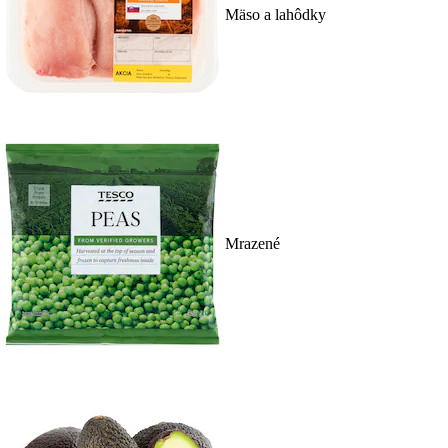
Mäso a lahôdky
Mrazené