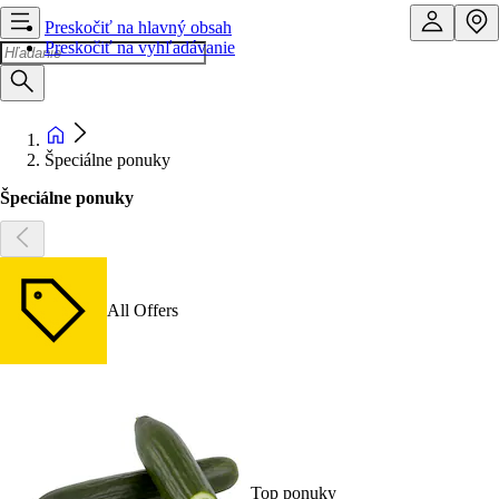
Preskočiť na hlavný obsah
Preskočiť na vyhľadávanie
Špeciálne ponuky
Špeciálne ponuky
All Offers
Top ponuky