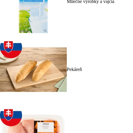
Mliečne výrobky a vajcia
Pekáreň