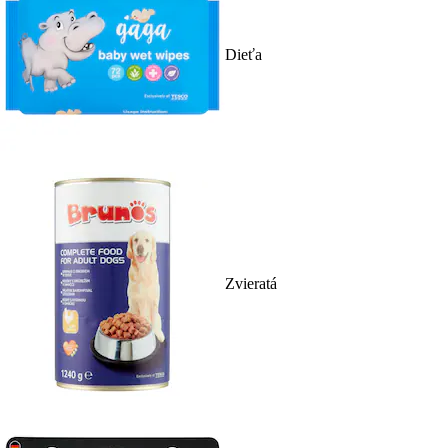
Dieťa
Zvieratá