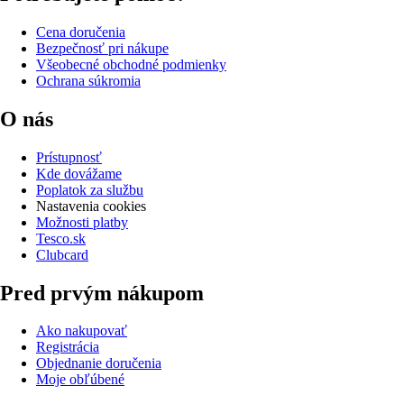
Cena doručenia
Bezpečnosť pri nákupe
Všeobecné obchodné podmienky
Ochrana súkromia
O nás
Prístupnosť
Kde dovážame
Poplatok za službu
Nastavenia cookies
Možnosti platby
Tesco.sk
Clubcard
Pred prvým nákupom
Ako nakupovať
Registrácia
Objednanie doručenia
Moje obľúbené