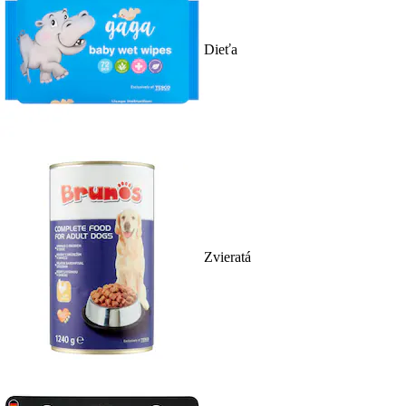
Dieťa
Zvieratá