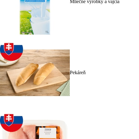
Mliečne výrobky a vajcia
Pekáreň