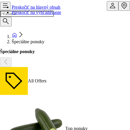
Preskočiť na hlavný obsah
Preskočiť na vyhľadávanie
Špeciálne ponuky
Špeciálne ponuky
All Offers
Top ponuky