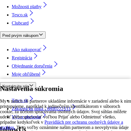
Možnosti platby
Tesco.sk
Clubcard
Pred prvým nákupom
Ako nakupovať
Registrácia
Objednanie doručenia
Moje obľúbené
Kontaktujte nás
Nastavenia súkromia
Tesco.sk
My a našich 18 partnerov ukladáme informácie v zariadení alebo k nim
pristupujeme, napríklad k jedinečným identifikátorom v súboroch
Zákaznícka linka - 0800222333
cookie, za účelom spracúvania osobných údajov. Svoj súhlas môžete
udeliť alebo spravovať voľbou Prijať alebo Odmietnuť všetko,
Výber obchodu
prípadne kedykoľvek v
Pravidlách pre ochranu osobných údajov a
cookies.
Tieto voľby oznámime našim partnerom a neovplyvnia údaje
followUs