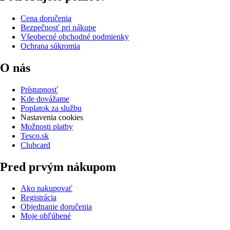
Cena doručenia
Bezpečnosť pri nákupe
Všeobecné obchodné podmienky
Ochrana súkromia
O nás
Prístupnosť
Kde dovážame
Poplatok za službu
Nastavenia cookies
Možnosti platby
Tesco.sk
Clubcard
Pred prvým nákupom
Ako nakupovať
Registrácia
Objednanie doručenia
Moje obľúbené