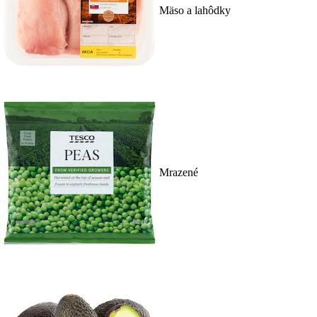
Mäso a lahôdky
Mrazené