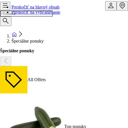
Preskočiť na hlavný obsah
Preskočiť na vyhľadávanie
Špeciálne ponuky
Špeciálne ponuky
All Offers
Top ponuky