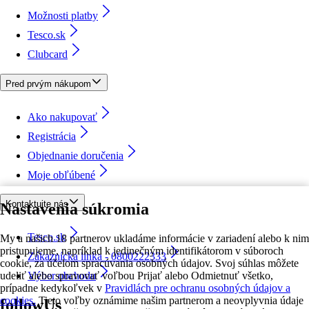
Možnosti platby
Tesco.sk
Clubcard
Pred prvým nákupom
Ako nakupovať
Registrácia
Objednanie doručenia
Moje obľúbené
Kontaktujte nás
Nastavenia súkromia
Tesco.sk
My a našich 18 partnerov ukladáme informácie v zariadení alebo k nim
pristupujeme, napríklad k jedinečným identifikátorom v súboroch
Zákaznícka linka - 0800222333
cookie, za účelom spracúvania osobných údajov. Svoj súhlas môžete
udeliť alebo spravovať voľbou Prijať alebo Odmietnuť všetko,
Výber obchodu
prípadne kedykoľvek v
Pravidlách pre ochranu osobných údajov a
cookies.
Tieto voľby oznámime našim partnerom a neovplyvnia údaje
followUs