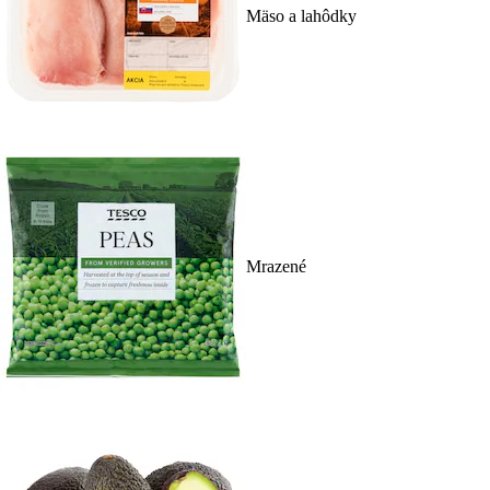
Mäso a lahôdky
Mrazené