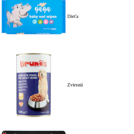
Dieťa
Zvieratá