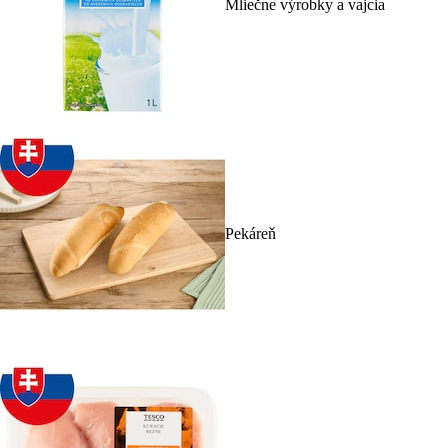
Mliečne výrobky a vajcia
Pekáreň