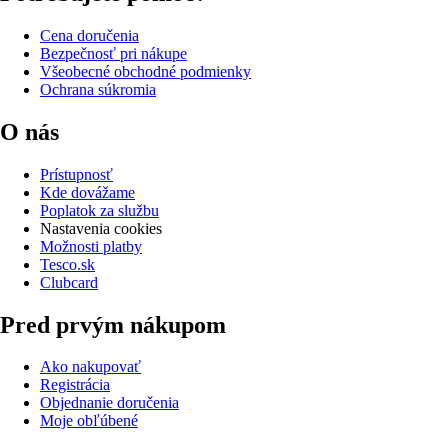
Cena doručenia
Bezpečnosť pri nákupe
Všeobecné obchodné podmienky
Ochrana súkromia
O nás
Prístupnosť
Kde dovážame
Poplatok za službu
Nastavenia cookies
Možnosti platby
Tesco.sk
Clubcard
Pred prvým nákupom
Ako nakupovať
Registrácia
Objednanie doručenia
Moje obľúbené