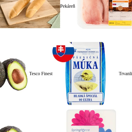
Pekáreň
Tesco Finest
Trvanl