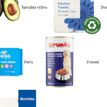
Špeciálna výživa
Dom
Dieťa
Zvieratá