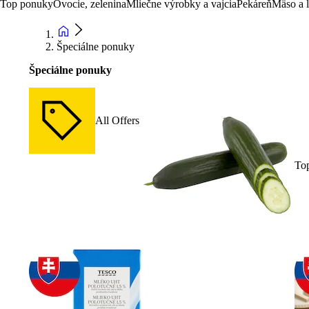
Top ponuky
Ovocie, zelenina
Mliečne výrobky a vajcia
Pekáreň
Mäso a 
Špeciálne ponuky
Špeciálne ponuky
All Offers
To