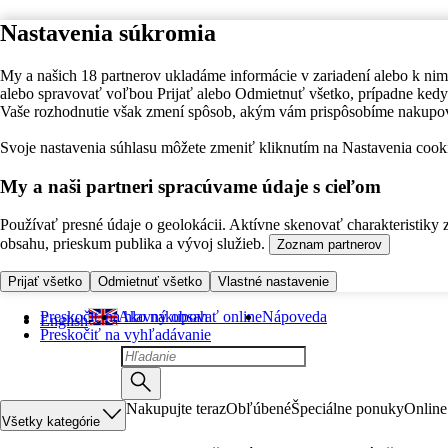
Nastavenia súkromia
My a našich 18 partnerov ukladáme informácie v zariadení alebo k nim
alebo spravovať voľbou Prijať alebo Odmietnuť všetko, prípadne ke
Vaše rozhodnutie však zmení spôsob, akým vám prispôsobíme nakupo
Svoje nastavenia súhlasu môžete zmeniť kliknutím na Nastavenia cooki
My a naši partneri spracúvame údaje s cieľom
Používať presné údaje o geolokácii. Aktívne skenovať charakteristiky 
obsahu, prieskum publika a vývoj služieb.
Zoznam partnerov
Prijať všetko
Odmietnuť všetko
Vlastné nastavenie
Preskočiť na hlavný obsah
Ako nakupovať online
Nápoveda
English
Preskočiť na vyhľadávanie
Nakupujte teraz
Obľúbené
Špeciálne ponuky
Online
Všetky kategórie