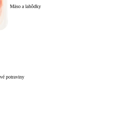
Mäso a lahôdky
ivé potraviny