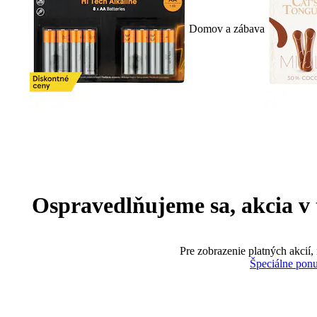
Domov a zábava
Ospravedlňujeme sa, akcia v te
Pre zobrazenie platných akcií,
Špeciálne pon