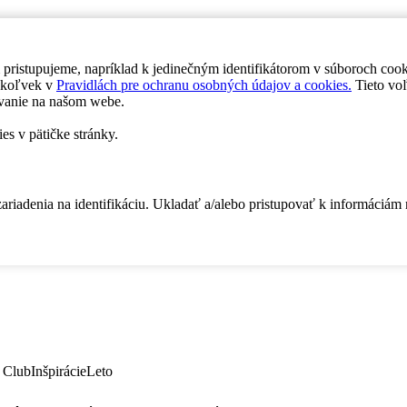
 pristupujeme, napríklad k jedinečným identifikátorom v súboroch coo
dykoľvek v
Pravidlách pre ochranu osobných údajov a cookies.
Tieto voľ
vanie na našom webe.
es v pätičke stránky.
zariadenia na identifikáciu. Ukladať a/alebo pristupovať k informáciám
 Club
Inšpirácie
Leto