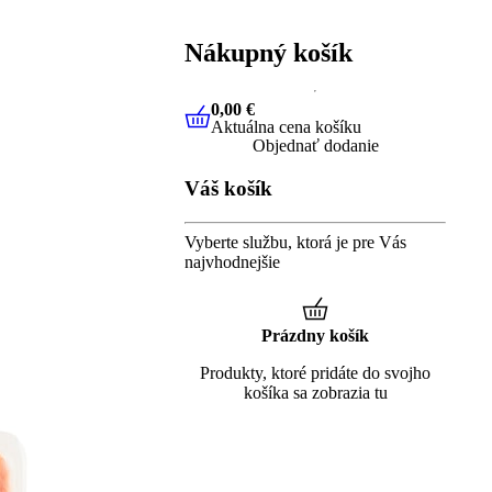
Nákupný košík
0,00 €
Aktuálna cena košíku
0,00 €
Aktuálna cena košíku
Objednať dodanie
Váš košík
Vyberte službu, ktorá je pre Vás
najvhodnejšie
Prázdny košík
Produkty, ktoré pridáte do svojho
košíka sa zobrazia tu