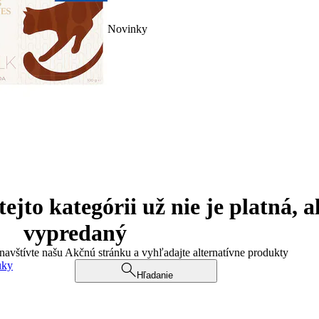
Novinky
jto kategórii už nie je platná, a
vypredaný
 navštívte našu Akčnú stránku a vyhľadajte alternatívne produkty
uky
Hľadanie