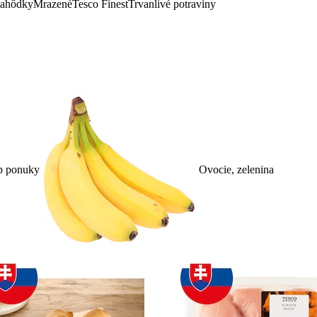
lahôdky
Mrazené
Tesco Finest
Trvanlivé potraviny
p ponuky
Ovocie, zelenina