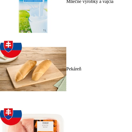
Mliečne výrobky a vajcia
Pekáreň