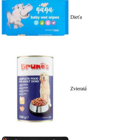
Dieťa
Zvieratá