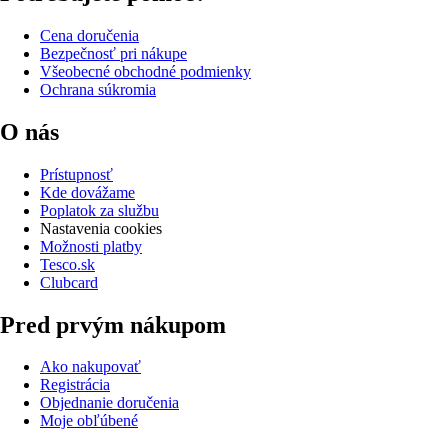
Cena doručenia
Bezpečnosť pri nákupe
Všeobecné obchodné podmienky
Ochrana súkromia
O nás
Prístupnosť
Kde dovážame
Poplatok za službu
Nastavenia cookies
Možnosti platby
Tesco.sk
Clubcard
Pred prvým nákupom
Ako nakupovať
Registrácia
Objednanie doručenia
Moje obľúbené