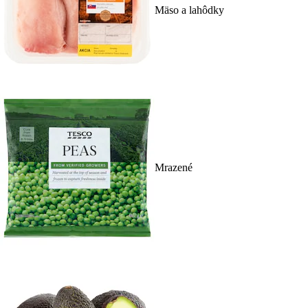
Mäso a lahôdky
Mrazené