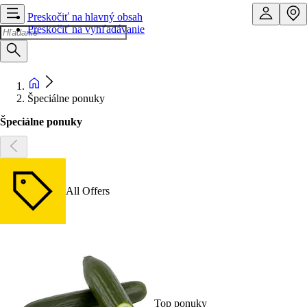
Preskočiť na hlavný obsah
Preskočiť na vyhľadávanie
Špeciálne ponuky
Špeciálne ponuky
All Offers
Top ponuky