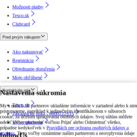
Možnosti platby
Tesco.sk
Clubcard
Pred prvým nákupom
Ako nakupovať
Registrácia
Objednanie doručenia
Moje obľúbené
Kontaktujte nás
Nastavenia súkromia
Tesco.sk
My a našich 18 partnerov ukladáme informácie v zariadení alebo k nim
pristupujeme, napríklad k jedinečným identifikátorom v súboroch
Zákaznícka linka - 0800222333
cookie, za účelom spracúvania osobných údajov. Svoj súhlas môžete
udeliť alebo spravovať voľbou Prijať alebo Odmietnuť všetko,
Výber obchodu
prípadne kedykoľvek v
Pravidlách pre ochranu osobných údajov a
cookies.
Tieto voľby oznámime našim partnerom a neovplyvnia údaje
followUs