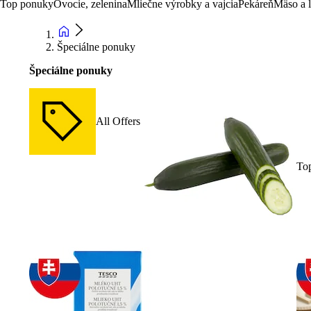
Top ponuky
Ovocie, zelenina
Mliečne výrobky a vajcia
Pekáreň
Mäso a 
Špeciálne ponuky
Špeciálne ponuky
All Offers
To