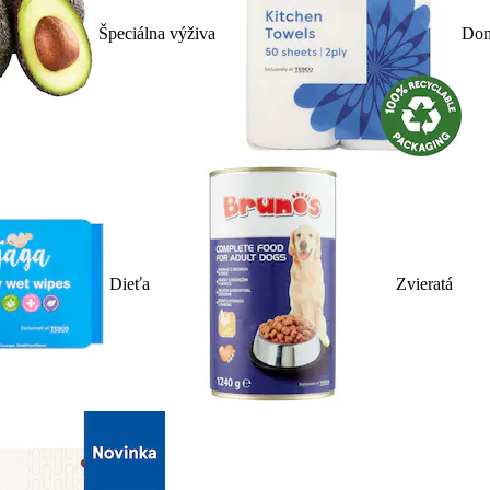
Špeciálna výživa
Dom
Dieťa
Zvieratá