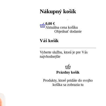
Nákupný košík
0,00 €
Aktuálna cena košíku
0,00 €
Aktuálna cena košíku
Objednať dodanie
Váš košík
Vyberte službu, ktorá je pre Vás
najvhodnejšie
Prázdny košík
Produkty, ktoré pridáte do svojho
košíka sa zobrazia tu