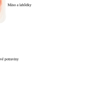
Mäso a lahôdky
ivé potraviny