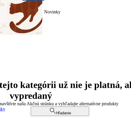
Novinky
jto kategórii už nie je platná, a
vypredaný
 navštívte našu Akčnú stránku a vyhľadajte alternatívne produkty
uky
Hľadanie