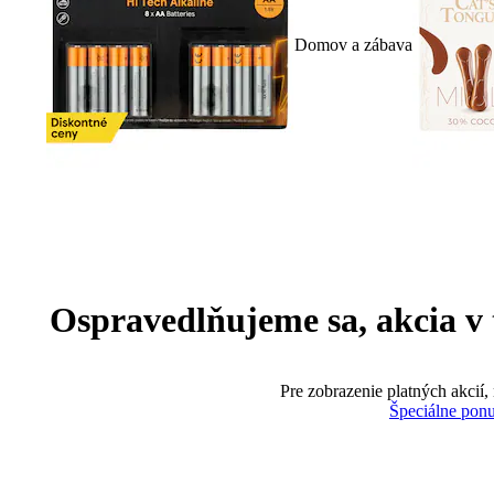
Domov a zábava
Ospravedlňujeme sa, akcia v te
Pre zobrazenie platných akcií,
Špeciálne pon