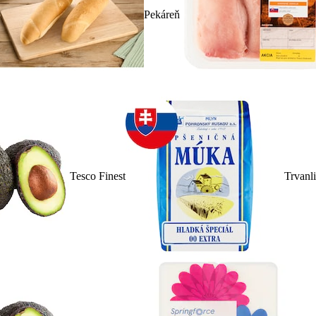
Pekáreň
Tesco Finest
Trvanl