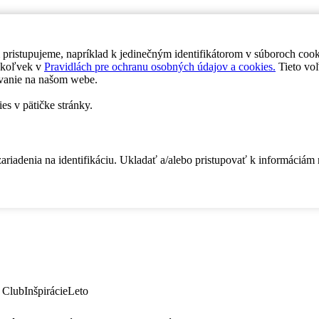
 pristupujeme, napríklad k jedinečným identifikátorom v súboroch coo
dykoľvek v
Pravidlách pre ochranu osobných údajov a cookies.
Tieto voľ
vanie na našom webe.
es v pätičke stránky.
zariadenia na identifikáciu. Ukladať a/alebo pristupovať k informáciám
 Club
Inšpirácie
Leto