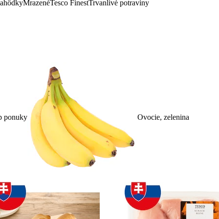
lahôdky
Mrazené
Tesco Finest
Trvanlivé potraviny
p ponuky
Ovocie, zelenina