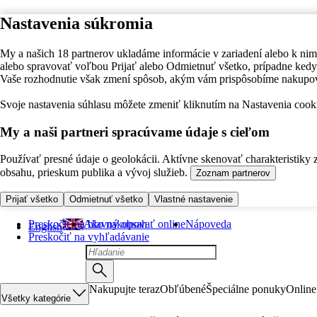
Nastavenia súkromia
My a našich 18 partnerov ukladáme informácie v zariadení alebo k nim
alebo spravovať voľbou Prijať alebo Odmietnuť všetko, prípadne ke
Vaše rozhodnutie však zmení spôsob, akým vám prispôsobíme nakupo
Svoje nastavenia súhlasu môžete zmeniť kliknutím na Nastavenia cooki
My a naši partneri spracúvame údaje s cieľom
Používať presné údaje o geolokácii. Aktívne skenovať charakteristiky 
obsahu, prieskum publika a vývoj služieb.
Zoznam partnerov
Prijať všetko
Odmietnuť všetko
Vlastné nastavenie
Preskočiť na hlavný obsah
Ako nakupovať online
Nápoveda
English
Preskočiť na vyhľadávanie
Nakupujte teraz
Obľúbené
Špeciálne ponuky
Online
Všetky kategórie