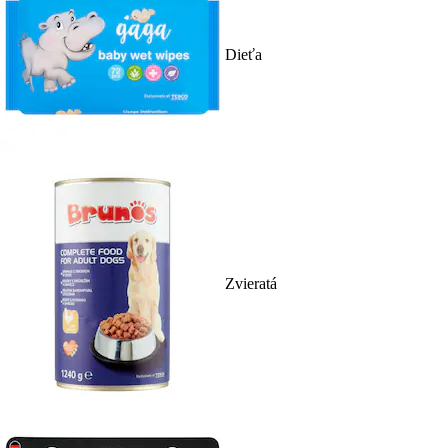
Dieťa
Zvieratá