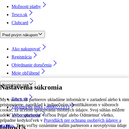
Možnosti platby
Tesco.sk
Clubcard
Pred prvým nákupom
Ako nakupovať
Registrácia
Objednanie doručenia
Moje obľúbené
Kontaktujte nás
Nastavenia súkromia
Tesco.sk
My a našich 18 partnerov ukladáme informácie v zariadení alebo k nim
pristupujeme, napríklad k jedinečným identifikátorom v súboroch
Zákaznícka linka - 0800222333
cookie, za účelom spracúvania osobných údajov. Svoj súhlas môžete
udeliť alebo spravovať voľbou Prijať alebo Odmietnuť všetko,
Výber obchodu
prípadne kedykoľvek v
Pravidlách pre ochranu osobných údajov a
cookies.
Tieto voľby oznámime našim partnerom a neovplyvnia údaje
followUs