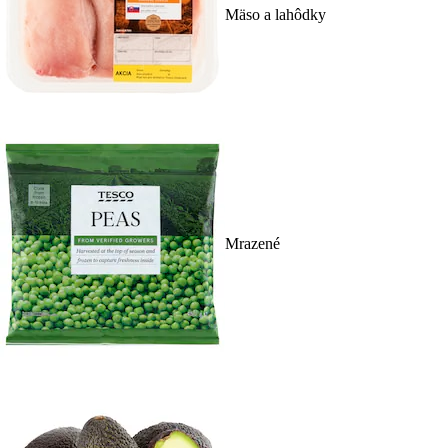
Mäso a lahôdky
Mrazené