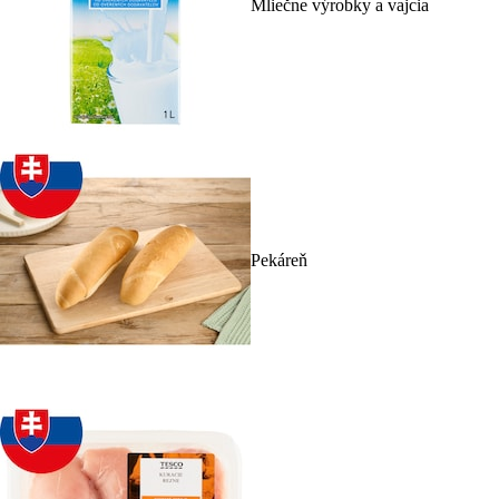
Mliečne výrobky a vajcia
Pekáreň