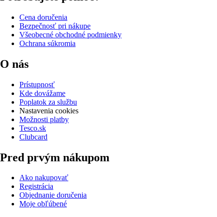
Cena doručenia
Bezpečnosť pri nákupe
Všeobecné obchodné podmienky
Ochrana súkromia
O nás
Prístupnosť
Kde dovážame
Poplatok za službu
Nastavenia cookies
Možnosti platby
Tesco.sk
Clubcard
Pred prvým nákupom
Ako nakupovať
Registrácia
Objednanie doručenia
Moje obľúbené