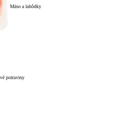
Mäso a lahôdky
ivé potraviny