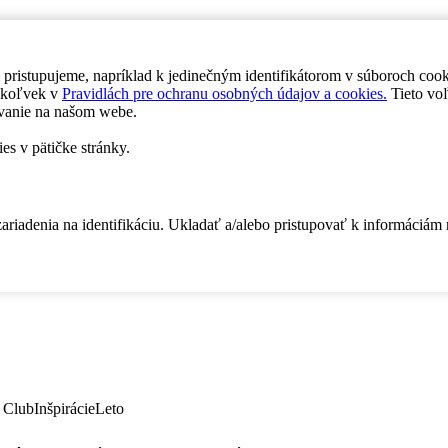
 pristupujeme, napríklad k jedinečným identifikátorom v súboroch coo
dykoľvek v
Pravidlách pre ochranu osobných údajov a cookies.
Tieto voľ
vanie na našom webe.
es v pätičke stránky.
zariadenia na identifikáciu. Ukladať a/alebo pristupovať k informáciám
 Club
Inšpirácie
Leto