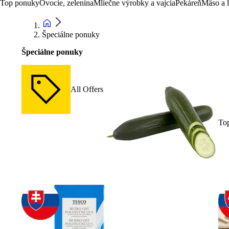
Top ponuky
Ovocie, zelenina
Mliečne výrobky a vajcia
Pekáreň
Mäso a 
Špeciálne ponuky
Špeciálne ponuky
All Offers
To