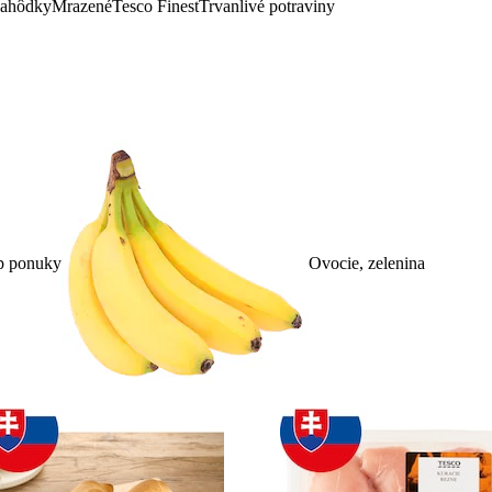
lahôdky
Mrazené
Tesco Finest
Trvanlivé potraviny
p ponuky
Ovocie, zelenina