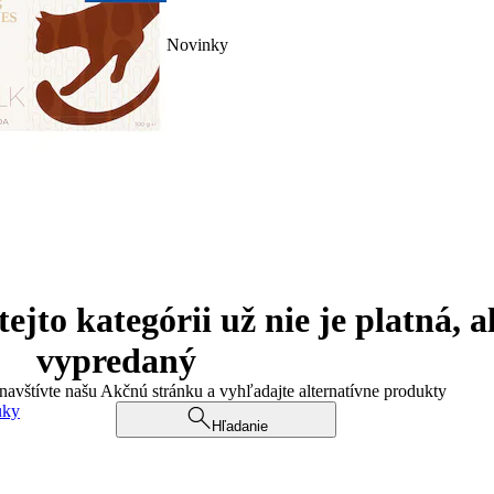
Novinky
jto kategórii už nie je platná, a
vypredaný
 navštívte našu Akčnú stránku a vyhľadajte alternatívne produkty
uky
Hľadanie