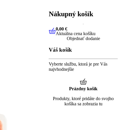
Nákupný košík
0,00 €
Aktuálna cena košíku
0,00 €
Aktuálna cena košíku
Objednať dodanie
Váš košík
Vyberte službu, ktorá je pre Vás
najvhodnejšie
Prázdny košík
Produkty, ktoré pridáte do svojho
košíka sa zobrazia tu