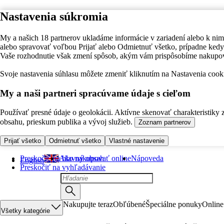
Nastavenia súkromia
My a našich 18 partnerov ukladáme informácie v zariadení alebo k nim
alebo spravovať voľbou Prijať alebo Odmietnuť všetko, prípadne ke
Vaše rozhodnutie však zmení spôsob, akým vám prispôsobíme nakupo
Svoje nastavenia súhlasu môžete zmeniť kliknutím na Nastavenia cooki
My a naši partneri spracúvame údaje s cieľom
Používať presné údaje o geolokácii. Aktívne skenovať charakteristiky 
obsahu, prieskum publika a vývoj služieb.
Zoznam partnerov
Prijať všetko
Odmietnuť všetko
Vlastné nastavenie
Preskočiť na hlavný obsah
Ako nakupovať online
Nápoveda
English
Preskočiť na vyhľadávanie
Nakupujte teraz
Obľúbené
Špeciálne ponuky
Online
Všetky kategórie