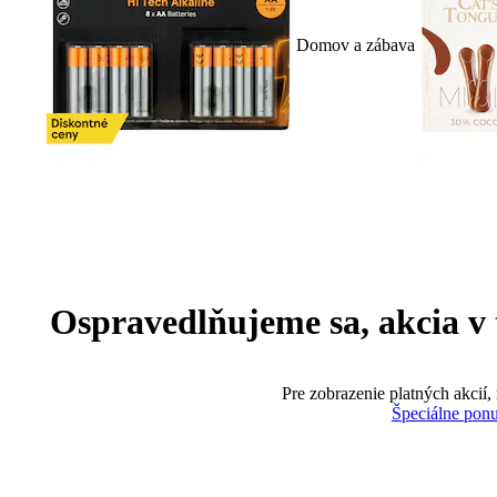
Domov a zábava
Ospravedlňujeme sa, akcia v te
Pre zobrazenie platných akcií,
Špeciálne pon