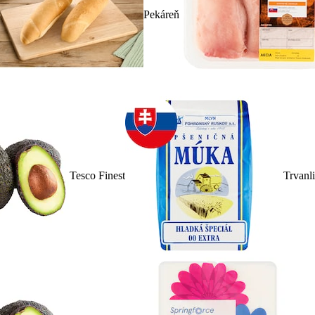
Pekáreň
Tesco Finest
Trvanl