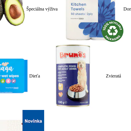
Špeciálna výživa
Dom
Dieťa
Zvieratá