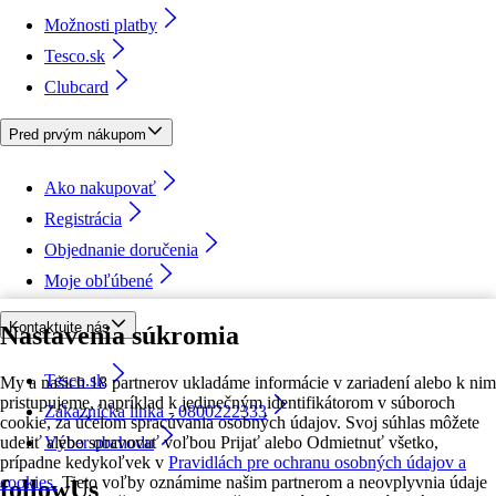
Možnosti platby
Tesco.sk
Clubcard
Pred prvým nákupom
Ako nakupovať
Registrácia
Objednanie doručenia
Moje obľúbené
Kontaktujte nás
Nastavenia súkromia
Tesco.sk
My a našich 18 partnerov ukladáme informácie v zariadení alebo k nim
pristupujeme, napríklad k jedinečným identifikátorom v súboroch
Zákaznícka linka - 0800222333
cookie, za účelom spracúvania osobných údajov. Svoj súhlas môžete
udeliť alebo spravovať voľbou Prijať alebo Odmietnuť všetko,
Výber obchodu
prípadne kedykoľvek v
Pravidlách pre ochranu osobných údajov a
cookies.
Tieto voľby oznámime našim partnerom a neovplyvnia údaje
followUs