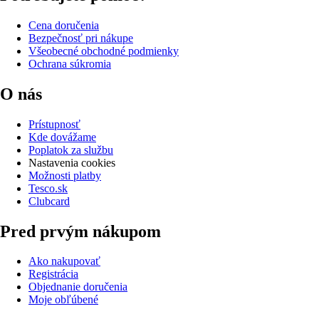
Cena doručenia
Bezpečnosť pri nákupe
Všeobecné obchodné podmienky
Ochrana súkromia
O nás
Prístupnosť
Kde dovážame
Poplatok za službu
Nastavenia cookies
Možnosti platby
Tesco.sk
Clubcard
Pred prvým nákupom
Ako nakupovať
Registrácia
Objednanie doručenia
Moje obľúbené