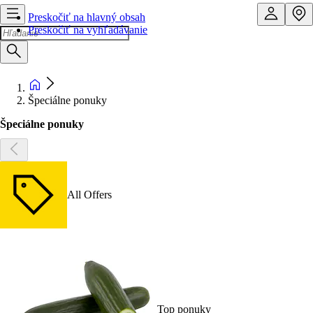
Preskočiť na hlavný obsah
Preskočiť na vyhľadávanie
Špeciálne ponuky
Špeciálne ponuky
All Offers
Top ponuky