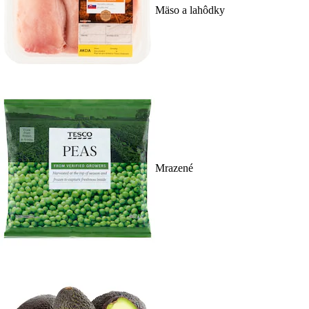
Mäso a lahôdky
Mrazené