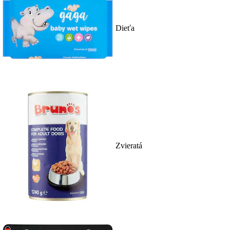
Dieťa
Zvieratá