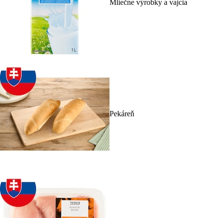
Mliečne výrobky a vajcia
Pekáreň