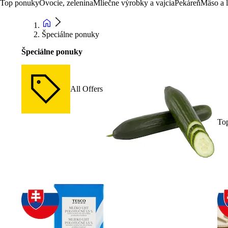
Top ponuky
Ovocie, zelenina
Mliečne výrobky a vajcia
Pekáreň
Mäso a 
Špeciálne ponuky
Špeciálne ponuky
All Offers
To