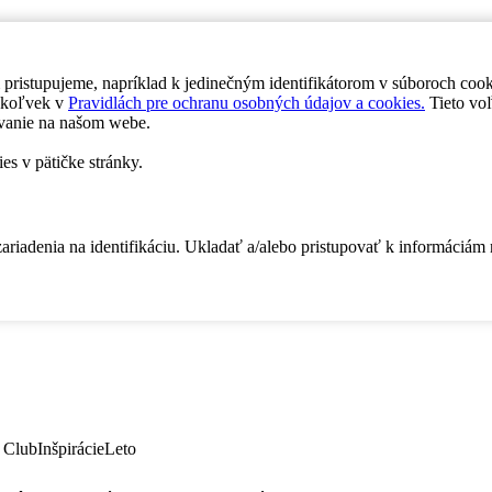
 pristupujeme, napríklad k jedinečným identifikátorom v súboroch coo
dykoľvek v
Pravidlách pre ochranu osobných údajov a cookies.
Tieto voľ
vanie na našom webe.
es v pätičke stránky.
zariadenia na identifikáciu. Ukladať a/alebo pristupovať k informáciám
 Club
Inšpirácie
Leto