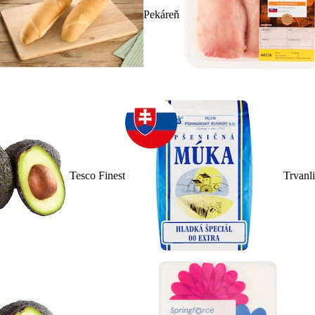
Pekáreň
Tesco Finest
Trvanl