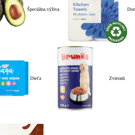
Špeciálna výživa
Dom
Dieťa
Zvieratá