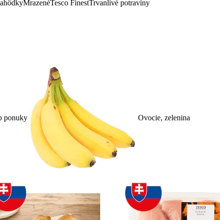
lahôdky
Mrazené
Tesco Finest
Trvanlivé potraviny
p ponuky
Ovocie, zelenina