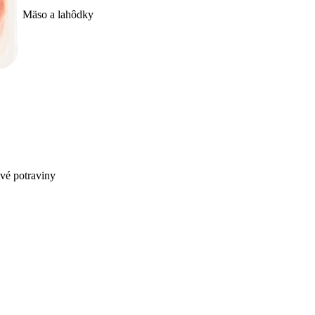
Mäso a lahôdky
ivé potraviny