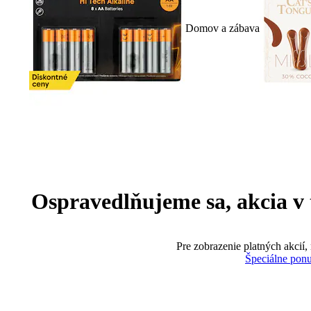
Domov a zábava
Ospravedlňujeme sa, akcia v te
Pre zobrazenie platných akcií,
Špeciálne pon