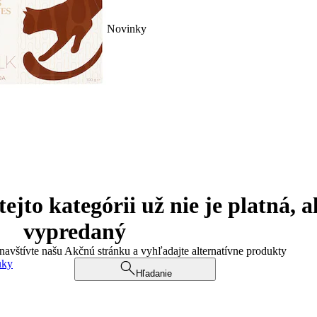
Novinky
jto kategórii už nie je platná, a
vypredaný
 navštívte našu Akčnú stránku a vyhľadajte alternatívne produkty
uky
Hľadanie