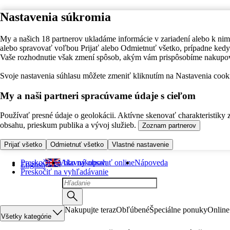
Nastavenia súkromia
My a našich 18 partnerov ukladáme informácie v zariadení alebo k nim
alebo spravovať voľbou Prijať alebo Odmietnuť všetko, prípadne ke
Vaše rozhodnutie však zmení spôsob, akým vám prispôsobíme nakupo
Svoje nastavenia súhlasu môžete zmeniť kliknutím na Nastavenia cooki
My a naši partneri spracúvame údaje s cieľom
Používať presné údaje o geolokácii. Aktívne skenovať charakteristiky 
obsahu, prieskum publika a vývoj služieb.
Zoznam partnerov
Prijať všetko
Odmietnuť všetko
Vlastné nastavenie
Preskočiť na hlavný obsah
Ako nakupovať online
Nápoveda
English
Preskočiť na vyhľadávanie
Nakupujte teraz
Obľúbené
Špeciálne ponuky
Online
Všetky kategórie