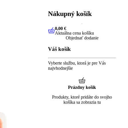
Nákupný košík
0,00 €
Aktuálna cena košíku
0,00 €
Aktuálna cena košíku
Objednať dodanie
Váš košík
Vyberte službu, ktorá je pre Vás
najvhodnejšie
Prázdny košík
Produkty, ktoré pridáte do svojho
košíka sa zobrazia tu