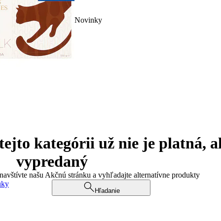
Novinky
jto kategórii už nie je platná, a
vypredaný
 navštívte našu Akčnú stránku a vyhľadajte alternatívne produkty
uky
Hľadanie