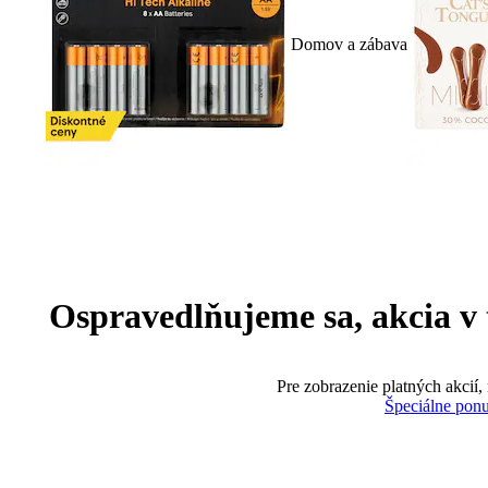
Domov a zábava
Ospravedlňujeme sa, akcia v te
Pre zobrazenie platných akcií,
Špeciálne pon