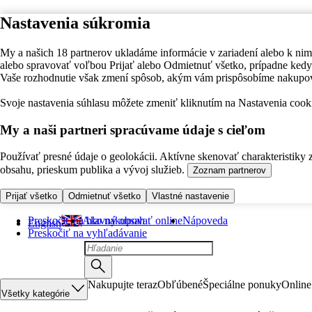
Nastavenia súkromia
My a našich 18 partnerov ukladáme informácie v zariadení alebo k nim
alebo spravovať voľbou Prijať alebo Odmietnuť všetko, prípadne ke
Vaše rozhodnutie však zmení spôsob, akým vám prispôsobíme nakupo
Svoje nastavenia súhlasu môžete zmeniť kliknutím na Nastavenia cooki
My a naši partneri spracúvame údaje s cieľom
Používať presné údaje o geolokácii. Aktívne skenovať charakteristiky 
obsahu, prieskum publika a vývoj služieb.
Zoznam partnerov
Prijať všetko
Odmietnuť všetko
Vlastné nastavenie
Preskočiť na hlavný obsah
Ako nakupovať online
Nápoveda
English
Preskočiť na vyhľadávanie
Nakupujte teraz
Obľúbené
Špeciálne ponuky
Online
Všetky kategórie