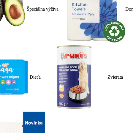
Špeciálna výživa
Dom
Dieťa
Zvieratá