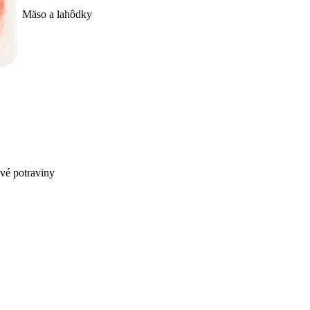
Mäso a lahôdky
ivé potraviny