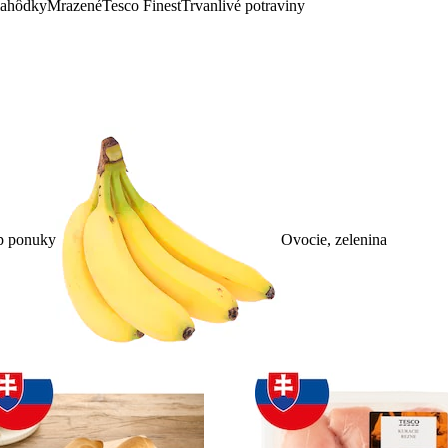
lahôdky
Mrazené
Tesco Finest
Trvanlivé potraviny
p ponuky
Ovocie, zelenina