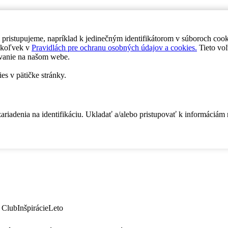
 pristupujeme, napríklad k jedinečným identifikátorom v súboroch coo
dykoľvek v
Pravidlách pre ochranu osobných údajov a cookies.
Tieto voľ
vanie na našom webe.
es v pätičke stránky.
zariadenia na identifikáciu. Ukladať a/alebo pristupovať k informáciám
 Club
Inšpirácie
Leto