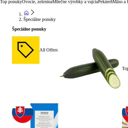
Top ponuky
Ovocie, zelenina
Mliečne výrobky a vajcia
Pekáreň
Mäso a 
Špeciálne ponuky
Špeciálne ponuky
All Offers
To