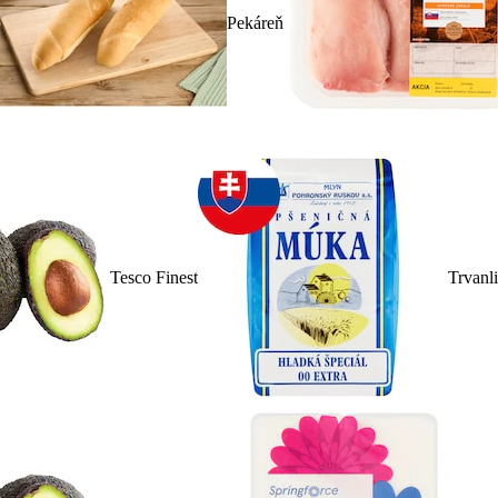
Pekáreň
Tesco Finest
Trvanl