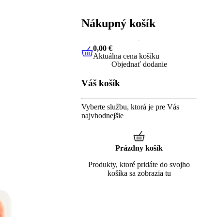
Nákupný košík
0,00 €
Aktuálna cena košíku
0,00 €
Aktuálna cena košíku
Objednať dodanie
Váš košík
Vyberte službu, ktorá je pre Vás
najvhodnejšie
Prázdny košík
Produkty, ktoré pridáte do svojho
košíka sa zobrazia tu