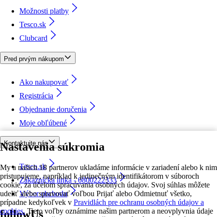
Možnosti platby
Tesco.sk
Clubcard
Pred prvým nákupom
Ako nakupovať
Registrácia
Objednanie doručenia
Moje obľúbené
Kontaktujte nás
Nastavenia súkromia
Tesco.sk
My a našich 18 partnerov ukladáme informácie v zariadení alebo k nim
pristupujeme, napríklad k jedinečným identifikátorom v súboroch
Zákaznícka linka - 0800222333
cookie, za účelom spracúvania osobných údajov. Svoj súhlas môžete
udeliť alebo spravovať voľbou Prijať alebo Odmietnuť všetko,
Výber obchodu
prípadne kedykoľvek v
Pravidlách pre ochranu osobných údajov a
cookies.
Tieto voľby oznámime našim partnerom a neovplyvnia údaje
followUs