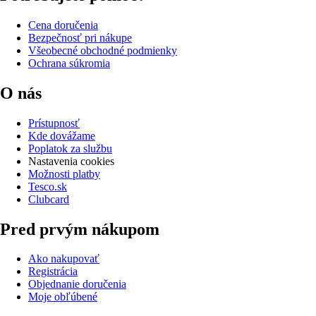
Cena doručenia
Bezpečnosť pri nákupe
Všeobecné obchodné podmienky
Ochrana súkromia
O nás
Prístupnosť
Kde dovážame
Poplatok za službu
Nastavenia cookies
Možnosti platby
Tesco.sk
Clubcard
Pred prvým nákupom
Ako nakupovať
Registrácia
Objednanie doručenia
Moje obľúbené