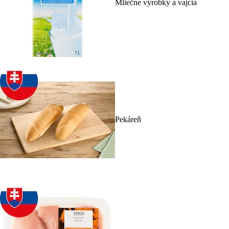
Mliečne výrobky a vajcia
Pekáreň