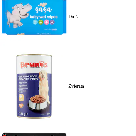
Dieťa
Zvieratá