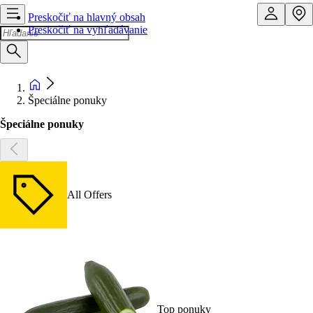
Preskočiť na hlavný obsah
Preskočiť na vyhľadávanie
Špeciálne ponuky
Špeciálne ponuky
All Offers
Top ponuky