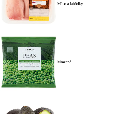
Mäso a lahôdky
Mrazené