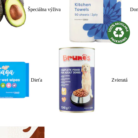
Špeciálna výživa
Dom
Dieťa
Zvieratá