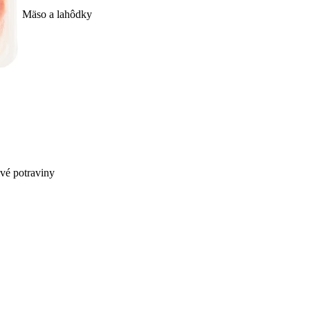
Mäso a lahôdky
ivé potraviny