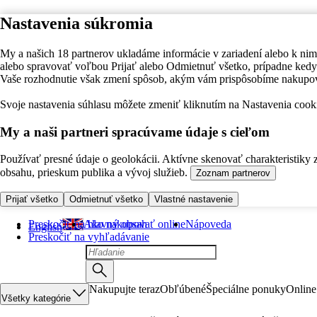
Nastavenia súkromia
My a našich 18 partnerov ukladáme informácie v zariadení alebo k nim
alebo spravovať voľbou Prijať alebo Odmietnuť všetko, prípadne ke
Vaše rozhodnutie však zmení spôsob, akým vám prispôsobíme nakupo
Svoje nastavenia súhlasu môžete zmeniť kliknutím na Nastavenia cooki
My a naši partneri spracúvame údaje s cieľom
Používať presné údaje o geolokácii. Aktívne skenovať charakteristiky 
obsahu, prieskum publika a vývoj služieb.
Zoznam partnerov
Prijať všetko
Odmietnuť všetko
Vlastné nastavenie
Preskočiť na hlavný obsah
Ako nakupovať online
Nápoveda
English
Preskočiť na vyhľadávanie
Nakupujte teraz
Obľúbené
Špeciálne ponuky
Online
Všetky kategórie