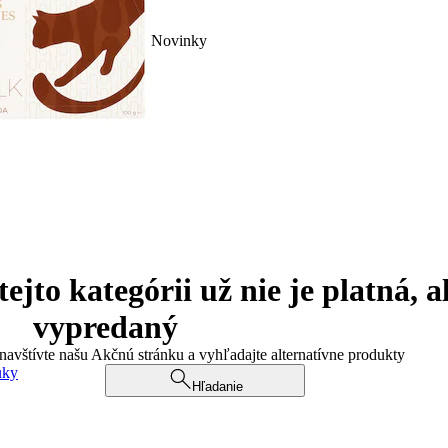
Novinky
jto kategórii už nie je platná, a
vypredaný
 navštívte našu Akčnú stránku a vyhľadajte alternatívne produkty
uky
Hľadanie