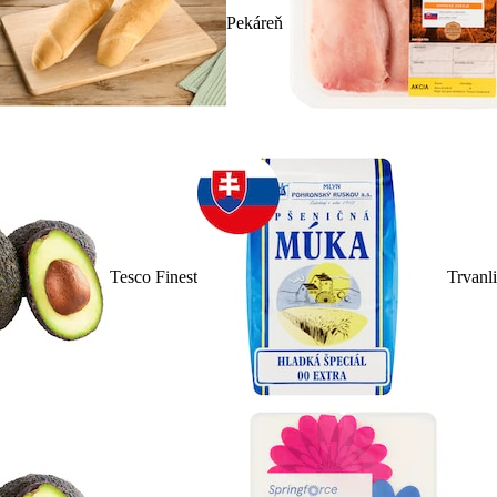
Pekáreň
Tesco Finest
Trvanl