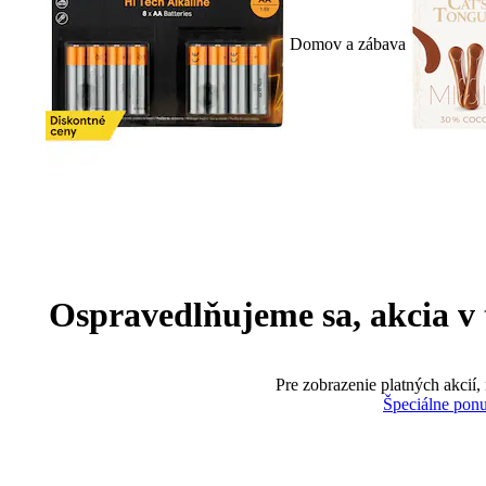
Domov a zábava
Ospravedlňujeme sa, akcia v te
Pre zobrazenie platných akcií,
Špeciálne pon