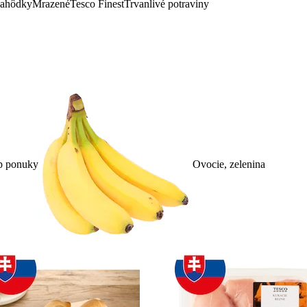
lahôdky
Mrazené
Tesco Finest
Trvanlivé potraviny
p ponuky
Ovocie, zelenina