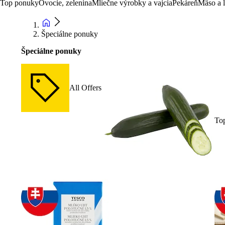
Top ponuky
Ovocie, zelenina
Mliečne výrobky a vajcia
Pekáreň
Mäso a 
Špeciálne ponuky
Špeciálne ponuky
All Offers
To