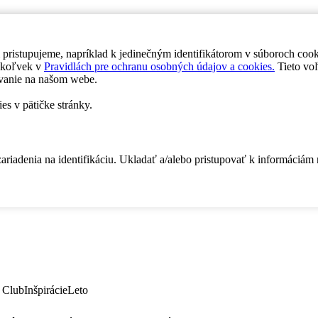
 pristupujeme, napríklad k jedinečným identifikátorom v súboroch coo
dykoľvek v
Pravidlách pre ochranu osobných údajov a cookies.
Tieto voľ
vanie na našom webe.
es v pätičke stránky.
zariadenia na identifikáciu. Ukladať a/alebo pristupovať k informáciám
 Club
Inšpirácie
Leto