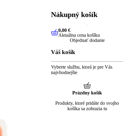
Nákupný košík
0,00 €
Aktuálna cena košíku
0,00 €
Aktuálna cena košíku
Objednať dodanie
Váš košík
Vyberte službu, ktorá je pre Vás
najvhodnejšie
Prázdny košík
Produkty, ktoré pridáte do svojho
košíka sa zobrazia tu