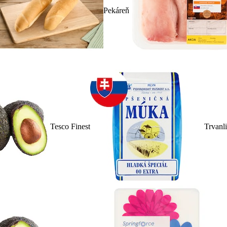
Pekáreň
Tesco Finest
Trvanl