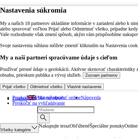
Nastavenia súkromia
My a našich 18 partnerov ukladáme informácie v zariadení alebo k nim
alebo spravovať voľbou Prijať alebo Odmietnuť všetko, prípadne ke
Vaše rozhodnutie však zmení spôsob, akým vám prispôsobíme nakupo
Svoje nastavenia súhlasu môžete zmeniť kliknutím na Nastavenia cooki
My a naši partneri spracúvame údaje s cieľom
Používať presné údaje o geolokácii. Aktívne skenovať charakteristiky 
obsahu, prieskum publika a vývoj služieb.
Zoznam partnerov
Prijať všetko
Odmietnuť všetko
Vlastné nastavenie
Preskočiť na hlavný obsah
Ako nakupovať online
Nápoveda
English
Preskočiť na vyhľadávanie
Nakupujte teraz
Obľúbené
Špeciálne ponuky
Online
Všetky kategórie