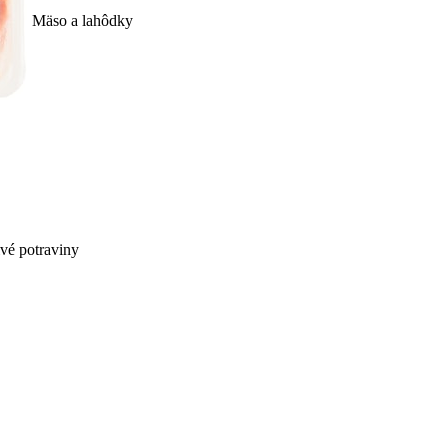
Mäso a lahôdky
ivé potraviny