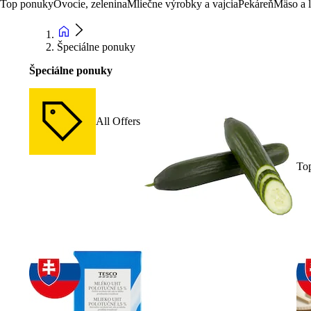
Top ponuky
Ovocie, zelenina
Mliečne výrobky a vajcia
Pekáreň
Mäso a 
Špeciálne ponuky
Špeciálne ponuky
All Offers
To