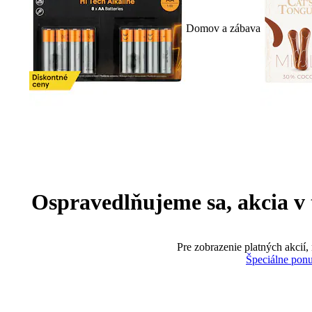
Domov a zábava
Ospravedlňujeme sa, akcia v te
Pre zobrazenie platných akcií,
Špeciálne pon