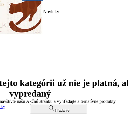
Novinky
jto kategórii už nie je platná, a
vypredaný
 navštívte našu Akčnú stránku a vyhľadajte alternatívne produkty
uky
Hľadanie