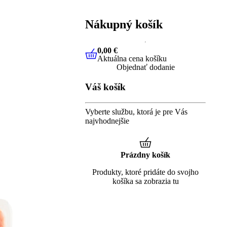
Nákupný košík
0,00 €
Aktuálna cena košíku
0,00 €
Aktuálna cena košíku
Objednať dodanie
Váš košík
Vyberte službu, ktorá je pre Vás
najvhodnejšie
Prázdny košík
Produkty, ktoré pridáte do svojho
košíka sa zobrazia tu