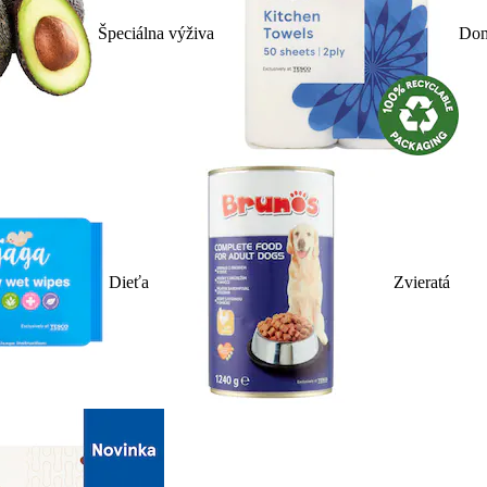
Špeciálna výživa
Dom
Dieťa
Zvieratá