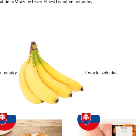
lahôdky
Mrazené
Tesco Finest
Trvanlivé potraviny
p ponuky
Ovocie, zelenina