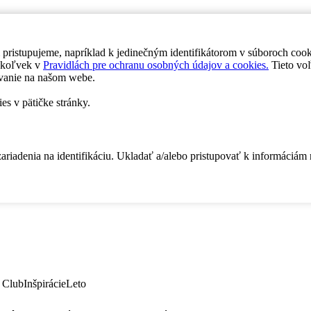
 pristupujeme, napríklad k jedinečným identifikátorom v súboroch coo
dykoľvek v
Pravidlách pre ochranu osobných údajov a cookies.
Tieto voľ
vanie na našom webe.
es v pätičke stránky.
zariadenia na identifikáciu. Ukladať a/alebo pristupovať k informáciám
 Club
Inšpirácie
Leto