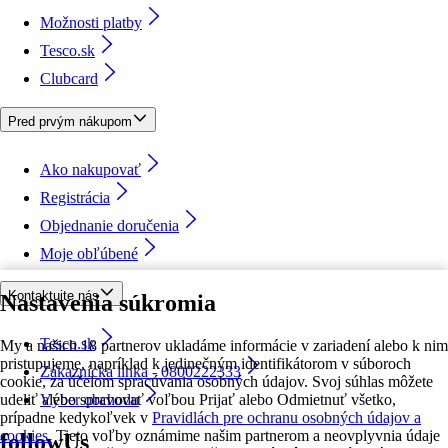
Možnosti platby
Tesco.sk
Clubcard
Pred prvým nákupom
Ako nakupovať
Registrácia
Objednanie doručenia
Moje obľúbené
Kontaktujte nás
Nastavenia súkromia
Tesco.sk
My a našich 18 partnerov ukladáme informácie v zariadení alebo k nim
pristupujeme, napríklad k jedinečným identifikátorom v súboroch
Zákaznícka linka - 0800222333
cookie, za účelom spracúvania osobných údajov. Svoj súhlas môžete
udeliť alebo spravovať voľbou Prijať alebo Odmietnuť všetko,
Výber obchodu
prípadne kedykoľvek v
Pravidlách pre ochranu osobných údajov a
cookies.
Tieto voľby oznámime našim partnerom a neovplyvnia údaje
followUs