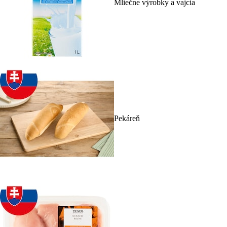
Mliečne výrobky a vajcia
Pekáreň