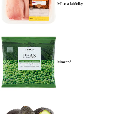
Mäso a lahôdky
Mrazené