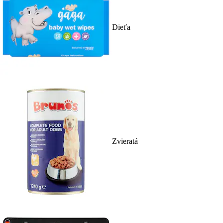
Dieťa
Zvieratá