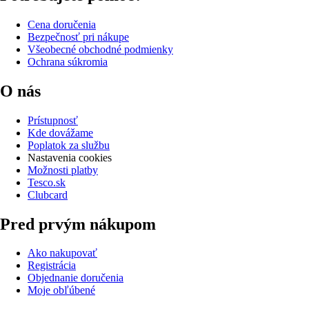
Cena doručenia
Bezpečnosť pri nákupe
Všeobecné obchodné podmienky
Ochrana súkromia
O nás
Prístupnosť
Kde dovážame
Poplatok za službu
Nastavenia cookies
Možnosti platby
Tesco.sk
Clubcard
Pred prvým nákupom
Ako nakupovať
Registrácia
Objednanie doručenia
Moje obľúbené