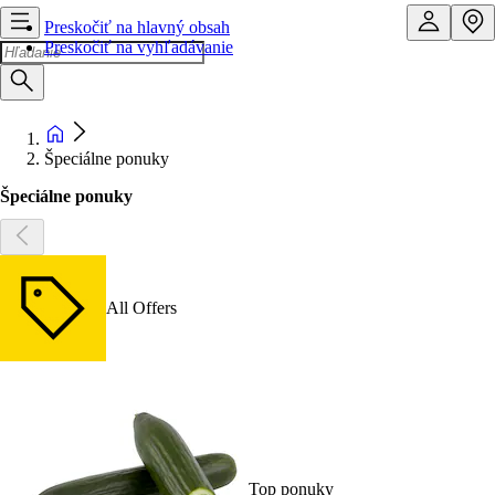
Preskočiť na hlavný obsah
Preskočiť na vyhľadávanie
Špeciálne ponuky
Špeciálne ponuky
All Offers
Top ponuky