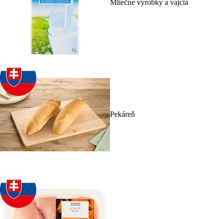
Mliečne výrobky a vajcia
Pekáreň