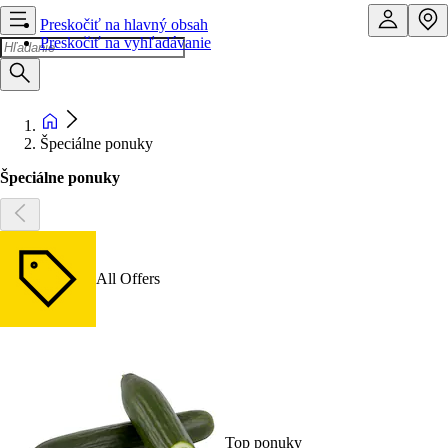
Preskočiť na hlavný obsah
Preskočiť na vyhľadávanie
Špeciálne ponuky
Špeciálne ponuky
All Offers
Top ponuky