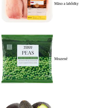
Mäso a lahôdky
Mrazené