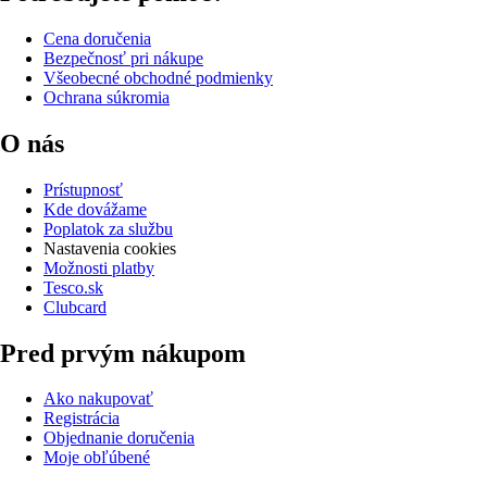
Cena doručenia
Bezpečnosť pri nákupe
Všeobecné obchodné podmienky
Ochrana súkromia
O nás
Prístupnosť
Kde dovážame
Poplatok za službu
Nastavenia cookies
Možnosti platby
Tesco.sk
Clubcard
Pred prvým nákupom
Ako nakupovať
Registrácia
Objednanie doručenia
Moje obľúbené