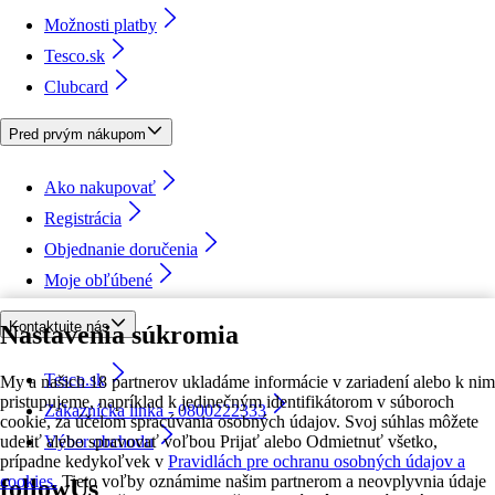
Možnosti platby
Tesco.sk
Clubcard
Pred prvým nákupom
Ako nakupovať
Registrácia
Objednanie doručenia
Moje obľúbené
Kontaktujte nás
Nastavenia súkromia
Tesco.sk
My a našich 18 partnerov ukladáme informácie v zariadení alebo k nim
pristupujeme, napríklad k jedinečným identifikátorom v súboroch
Zákaznícka linka - 0800222333
cookie, za účelom spracúvania osobných údajov. Svoj súhlas môžete
udeliť alebo spravovať voľbou Prijať alebo Odmietnuť všetko,
Výber obchodu
prípadne kedykoľvek v
Pravidlách pre ochranu osobných údajov a
cookies.
Tieto voľby oznámime našim partnerom a neovplyvnia údaje
followUs