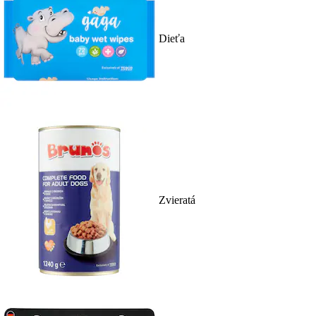
Dieťa
Zvieratá