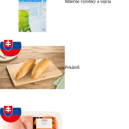
Mliečne výrobky a vajcia
Pekáreň