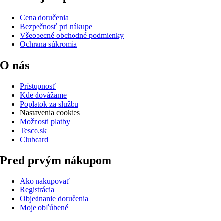
Cena doručenia
Bezpečnosť pri nákupe
Všeobecné obchodné podmienky
Ochrana súkromia
O nás
Prístupnosť
Kde dovážame
Poplatok za službu
Nastavenia cookies
Možnosti platby
Tesco.sk
Clubcard
Pred prvým nákupom
Ako nakupovať
Registrácia
Objednanie doručenia
Moje obľúbené