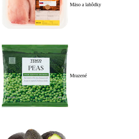
Mäso a lahôdky
Mrazené