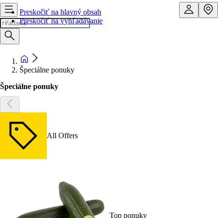
Preskočiť na hlavný obsah
Preskočiť na vyhľadávanie
Špeciálne ponuky
Špeciálne ponuky
All Offers
Top ponuky