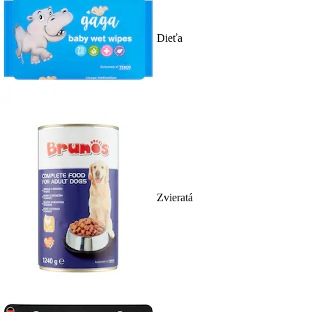
Dieťa
Zvieratá