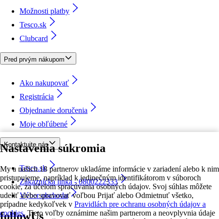
Možnosti platby
Tesco.sk
Clubcard
Pred prvým nákupom
Ako nakupovať
Registrácia
Objednanie doručenia
Moje obľúbené
Kontaktujte nás
Nastavenia súkromia
Tesco.sk
My a našich 18 partnerov ukladáme informácie v zariadení alebo k nim
pristupujeme, napríklad k jedinečným identifikátorom v súboroch
Zákaznícka linka - 0800222333
cookie, za účelom spracúvania osobných údajov. Svoj súhlas môžete
udeliť alebo spravovať voľbou Prijať alebo Odmietnuť všetko,
Výber obchodu
prípadne kedykoľvek v
Pravidlách pre ochranu osobných údajov a
cookies.
Tieto voľby oznámime našim partnerom a neovplyvnia údaje
followUs