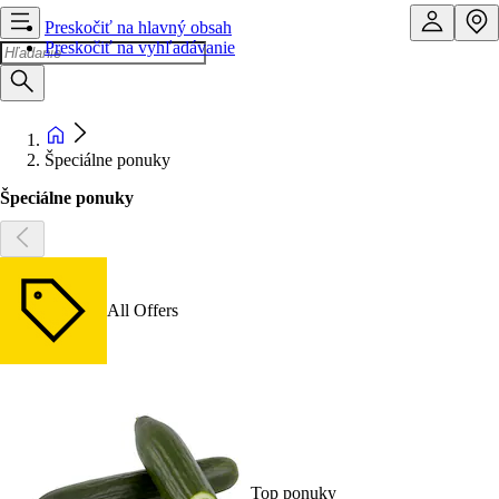
Preskočiť na hlavný obsah
Preskočiť na vyhľadávanie
Špeciálne ponuky
Špeciálne ponuky
All Offers
Top ponuky