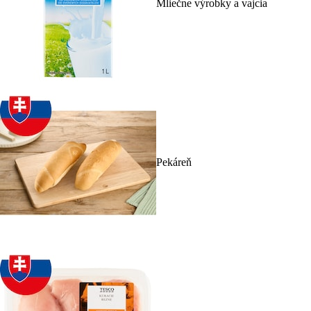
Mliečne výrobky a vajcia
Pekáreň