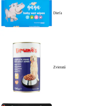
Dieťa
Zvieratá