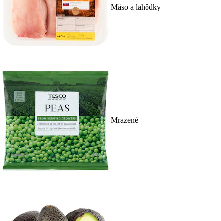
Mäso a lahôdky
Mrazené