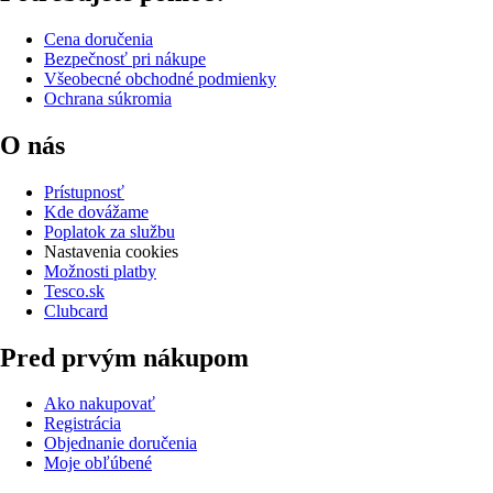
Cena doručenia
Bezpečnosť pri nákupe
Všeobecné obchodné podmienky
Ochrana súkromia
O nás
Prístupnosť
Kde dovážame
Poplatok za službu
Nastavenia cookies
Možnosti platby
Tesco.sk
Clubcard
Pred prvým nákupom
Ako nakupovať
Registrácia
Objednanie doručenia
Moje obľúbené