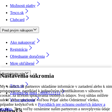
Možnosti platby
Tesco.sk
Clubcard
Pred prvým nákupom
Ako nakupovať
Registrácia
Objednanie doručenia
Moje obľúbené
Kontaktujte nás
Nastavenia súkromia
Tesco.sk
My a našich 18 partnerov ukladáme informácie v zariadení alebo k nim
pristupujeme, napríklad k jedinečným identifikátorom v súboroch
Zákaznícka linka - 0800222333
cookie, za účelom spracúvania osobných údajov. Svoj súhlas môžete
udeliť alebo spravovať voľbou Prijať alebo Odmietnuť všetko,
Výber obchodu
prípadne kedykoľvek v
Pravidlách pre ochranu osobných údajov a
cookies.
Tieto voľby oznámime našim partnerom a neovplyvnia údaje
followUs