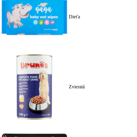
Dieťa
Zvieratá