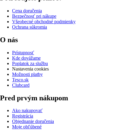
Cena doručenia
Bezpečnosť pri nákupe
Všeobecné obchodné podmienky
Ochrana súkromia
O nás
Prístupnosť
Kde dovážame
Poplatok za službu
Nastavenia cookies
Možnosti platby
Tesco.sk
Clubcard
Pred prvým nákupom
Ako nakupovať
Registrácia
Objednanie doručenia
Moje obľúbené