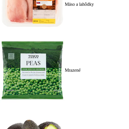
Mäso a lahôdky
Mrazené