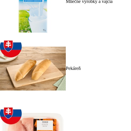
Mliečne výrobky a vajcia
Pekáreň