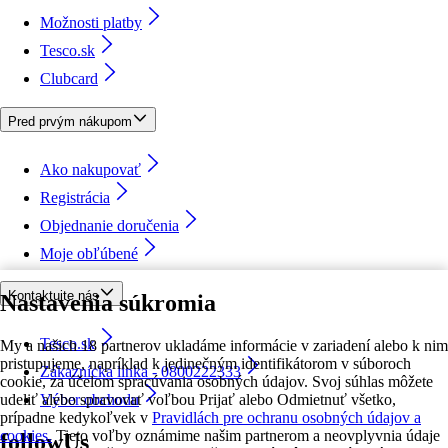
Možnosti platby
Tesco.sk
Clubcard
Pred prvým nákupom
Ako nakupovať
Registrácia
Objednanie doručenia
Moje obľúbené
Kontaktujte nás
Nastavenia súkromia
Tesco.sk
My a našich 18 partnerov ukladáme informácie v zariadení alebo k nim
pristupujeme, napríklad k jedinečným identifikátorom v súboroch
Zákaznícka linka - 0800222333
cookie, za účelom spracúvania osobných údajov. Svoj súhlas môžete
udeliť alebo spravovať voľbou Prijať alebo Odmietnuť všetko,
Výber obchodu
prípadne kedykoľvek v
Pravidlách pre ochranu osobných údajov a
cookies.
Tieto voľby oznámime našim partnerom a neovplyvnia údaje
followUs