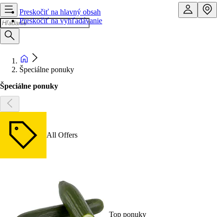
Preskočiť na hlavný obsah
Preskočiť na vyhľadávanie
Špeciálne ponuky
Špeciálne ponuky
All Offers
Top ponuky