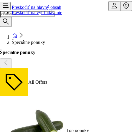
Preskočiť na hlavný obsah
Preskočiť na vyhľadávanie
Špeciálne ponuky
Špeciálne ponuky
All Offers
Top ponuky