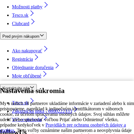
Možnosti platby
Tesco.sk
Clubcard
Pred prvým nákupom
Ako nakupovať
Registrácia
Objednanie doručenia
Moje obľúbené
Kontaktujte nás
Nastavenia súkromia
Tesco.sk
My a našich 18 partnerov ukladáme informácie v zariadení alebo k nim
pristupujeme, napríklad k jedinečným identifikátorom v súboroch
Zákaznícka linka - 0800222333
cookie, za účelom spracúvania osobných údajov. Svoj súhlas môžete
udeliť alebo spravovať voľbou Prijať alebo Odmietnuť všetko,
Výber obchodu
prípadne kedykoľvek v
Pravidlách pre ochranu osobných údajov a
cookies.
Tieto voľby oznámime našim partnerom a neovplyvnia údaje
followUs