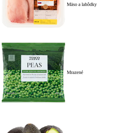
Mäso a lahôdky
Mrazené