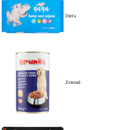
Dieťa
Zvieratá