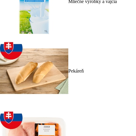
Mliečne výrobky a vajcia
Pekáreň