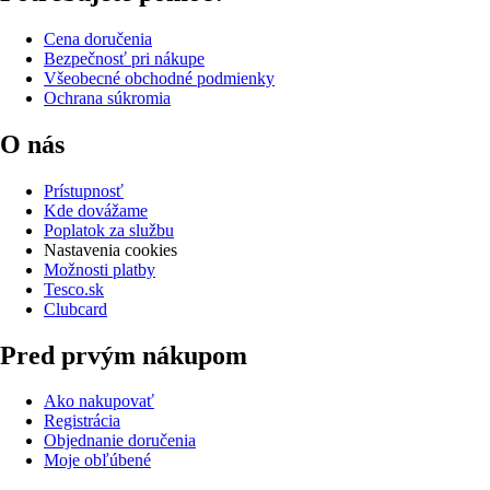
Cena doručenia
Bezpečnosť pri nákupe
Všeobecné obchodné podmienky
Ochrana súkromia
O nás
Prístupnosť
Kde dovážame
Poplatok za službu
Nastavenia cookies
Možnosti platby
Tesco.sk
Clubcard
Pred prvým nákupom
Ako nakupovať
Registrácia
Objednanie doručenia
Moje obľúbené